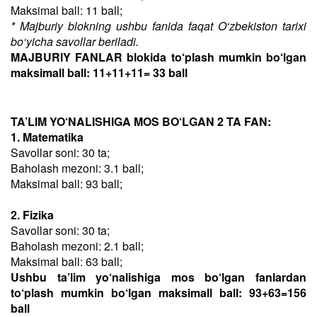
Maksimal ball: 11 ball;
* Majburiy blokning ushbu fanida faqat O‘zbekiston tarixi
bo‘yicha savollar beriladi.
MAJBURIY FANLAR blokida to‘plash mumkin bo‘lgan
maksimall ball: 11+11+11= 33 ball
TA’LIM YO‘NALISHIGA MOS BO‘LGAN 2 TA FAN:
1. Matematika
Savollar soni: 30 ta;
Baholash mezoni: 3.1 ball;
Maksimal ball: 93 ball;
2. Fizika
Savollar soni: 30 ta;
Baholash mezoni: 2.1 ball;
Maksimal ball: 63 ball;
Ushbu ta’lim yo‘nalishiga mos bo‘lgan fanlardan
to‘plash mumkin bo‘lgan maksimall ball: 93+63=156
ball