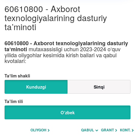
60610800 - Axborot
texnologiyalarining dasturiy
taʼminoti
60610800 - Axborot texnologiyalarining dasturiy
mutaxassisligi uchun 2023-2024 o‘quv
taʼminoti
yilida oliygohlar kesimida kirish ballari va qabul
kvotalari:
Taʼlim shakli
Kunduzgi
Sirtqi
Ta’lim tili
O‘zbek
OLIYGOH
QABUL
GRANT
KONT.