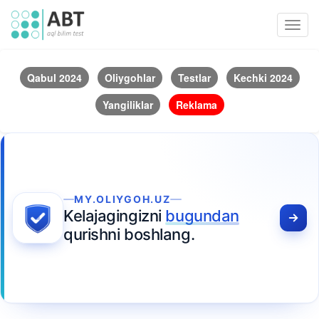
Toggl
navig
Qabul 2024
Oliygohlar
Testlar
Kechki 2024
Yangiliklar
Reklama
MY.OLIYGOH.UZ
Kelajagingizni
bugundan
qurishni boshlang.