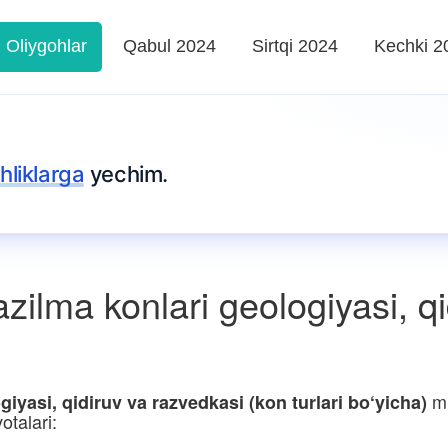
Oliygohlar
Qabul 2024
Sirtqi 2024
Kechki 2
hliklarga
yechim.
zilma konlari geologiyasi, q
mu
iyasi, qidiruv va razvedkasi (kon turlari bo‘yicha)
otalari: