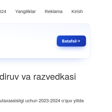
024
Yangiliklar
Reklama
Kirish
Batafsil
idiruv va razvedkasi
taxassisligi uchun 2023-2024 o‘quv yilida