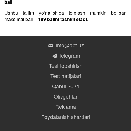
ball
Ushbu taʼlim yo‘nalishida to‘plash mumkin bo‘lgan
maksimal ball –
189 ballni tashkil etadi
.
info@abt.uz
Telegram
Test topshirish
Test natijalari
Qabul 2024
Oliygohlar
Reklama
Foydalanish shartlari