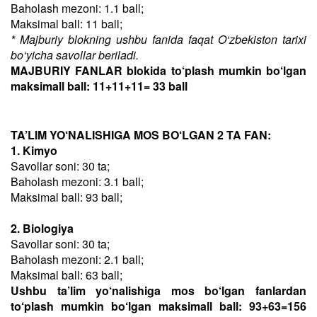
Baholash mezoni: 1.1 ball;
Maksimal ball: 11 ball;
* Majburiy blokning ushbu fanida faqat O‘zbekiston tarixi
bo‘yicha savollar beriladi.
MAJBURIY FANLAR blokida to‘plash mumkin bo‘lgan
maksimall ball: 11+11+11= 33 ball
TA’LIM YO‘NALISHIGA MOS BO‘LGAN 2 TA FAN:
1. Kimyo
Savollar soni: 30 ta;
Baholash mezoni: 3.1 ball;
Maksimal ball: 93 ball;
2. Biologiya
Savollar soni: 30 ta;
Baholash mezoni: 2.1 ball;
Maksimal ball: 63 ball;
Ushbu ta’lim yo‘nalishiga mos bo‘lgan fanlardan
to‘plash mumkin bo‘lgan maksimall ball: 93+63=156