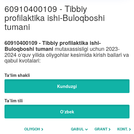
60910400109 - Tibbiy
profilaktika ishi-Buloqboshi
tumani
60910400109 - Tibbiy profilaktika ishi-
mutaxassisligi uchun 2023-
Buloqboshi tumani
2024 o‘quv yilida oliygohlar kesimida kirish ballari va
qabul kvotalari:
Taʼlim shakli
Kunduzgi
Ta’lim tili
O‘zbek
OLIYGOH
QABUL
GRANT
KONT.