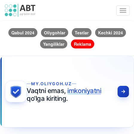
Toggl
navig
Qabul 2024
Oliygohlar
Testlar
Kechki 2024
Yangiliklar
Reklama
MY.OLIYGOH.UZ
Vaqtni emas,
imkoniyatni
qo‘lga kiriting.