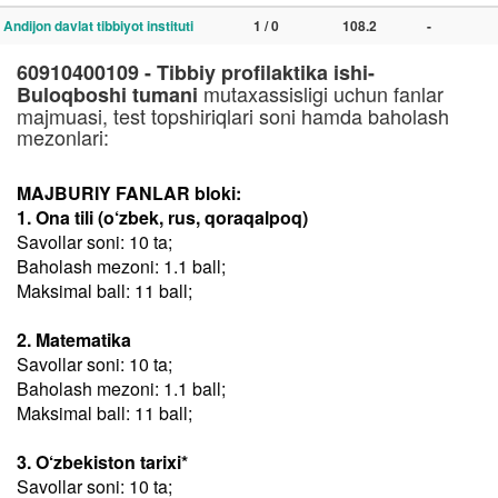
Andijon davlat tibbiyot instituti
1 / 0
108.2
-
60910400109 - Tibbiy profilaktika ishi-
mutaxassisligi uchun fanlar
Buloqboshi tumani
majmuasi, test topshiriqlari soni hamda baholash
mezonlari:
MAJBURIY FANLAR bloki:
1. Ona tili (o‘zbek, rus, qoraqalpoq)
Savollar soni: 10 ta;
Baholash mezoni: 1.1 ball;
Maksimal ball: 11 ball;
2. Matematika
Savollar soni: 10 ta;
Baholash mezoni: 1.1 ball;
Maksimal ball: 11 ball;
3. O‘zbekiston tarixi*
Savollar soni: 10 ta;