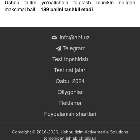
Ushbu taʼlim yo‘nalishida to‘plash mumkin bo‘lgan
maksimal ball –
189 ballni tashkil etadi
.
info@abt.uz
Telegram
Test topshirish
Test natijalari
Qabul 2024
Oliygohlar
Reklama
Foydalanish shartlari
Copyright © 2016-2026, Ushbu tizim
Activemedia Solutions
tomonidan ishlab chiqilgan