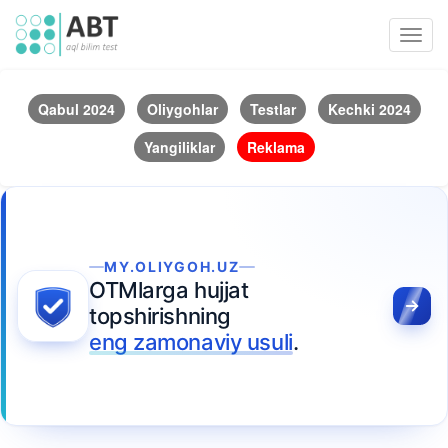
Toggl
navig
Qabul 2024
Oliygohlar
Testlar
Kechki 2024
Yangiliklar
Reklama
MY.OLIYGOH.UZ
OTMlarga hujjat
topshirishning
eng zamonaviy usuli
.