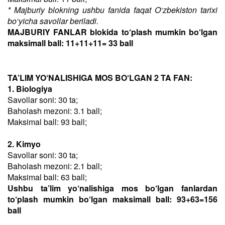
* Majburiy blokning ushbu fanida faqat O‘zbekiston tarixi
bo‘yicha savollar beriladi.
MAJBURIY FANLAR blokida to‘plash mumkin bo‘lgan
maksimall ball: 11+11+11= 33 ball
TA’LIM YO‘NALISHIGA MOS BO‘LGAN 2 TA FAN:
1. Biologiya
Savollar soni: 30 ta;
Baholash mezoni: 3.1 ball;
Maksimal ball: 93 ball;
2. Kimyo
Savollar soni: 30 ta;
Baholash mezoni: 2.1 ball;
Maksimal ball: 63 ball;
Ushbu ta’lim yo‘nalishiga mos bo‘lgan fanlardan
to‘plash mumkin bo‘lgan maksimall ball: 93+63=156
ball