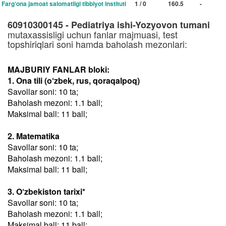
Farg‘ona jamoat salomatligi tibbiyot instituti
1 / 0
160.5
-
60910300145 - Pediatriya ishi-Yozyovon tumani
mutaxassisligi uchun fanlar majmuasi, test
topshiriqlari soni hamda baholash mezonlari:
MAJBURIY FANLAR bloki:
1. Ona tili (o‘zbek, rus, qoraqalpoq)
Savollar soni: 10 ta;
Baholash mezoni: 1.1 ball;
Maksimal ball: 11 ball;
2. Matematika
Savollar soni: 10 ta;
Baholash mezoni: 1.1 ball;
Maksimal ball: 11 ball;
3. O‘zbekiston tarixi*
Savollar soni: 10 ta;
Baholash mezoni: 1.1 ball;
Maksimal ball: 11 ball;