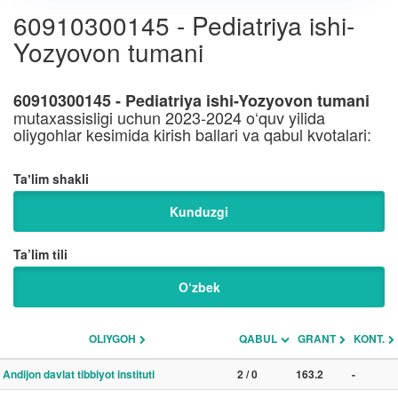
60910300145 - Pediatriya ishi-
Yozyovon tumani
60910300145 - Pediatriya ishi-Yozyovon tumani
mutaxassisligi uchun 2023-2024 o‘quv yilida
oliygohlar kesimida kirish ballari va qabul kvotalari:
Taʼlim shakli
Kunduzgi
Ta’lim tili
O‘zbek
OLIYGOH
QABUL
GRANT
KONT.
Andijon davlat tibbiyot instituti
2 / 0
163.2
-