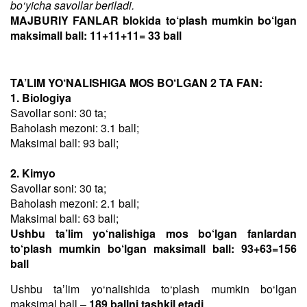
bo‘yicha savollar beriladi.
MAJBURIY FANLAR blokida to‘plash mumkin bo‘lgan
maksimall ball: 11+11+11= 33 ball
TA’LIM YO‘NALISHIGA MOS BO‘LGAN 2 TA FAN:
1. Biologiya
Savollar soni: 30 ta;
Baholash mezoni: 3.1 ball;
Maksimal ball: 93 ball;
2. Kimyo
Savollar soni: 30 ta;
Baholash mezoni: 2.1 ball;
Maksimal ball: 63 ball;
Ushbu ta’lim yo‘nalishiga mos bo‘lgan fanlardan
to‘plash mumkin bo‘lgan maksimall ball: 93+63=156
ball
Ushbu taʼlim yo‘nalishida to‘plash mumkin bo‘lgan
maksimal ball –
189 ballni tashkil etadi
.