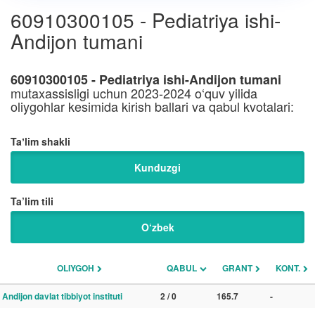
60910300105 - Pediatriya ishi-
Andijon tumani
60910300105 - Pediatriya ishi-Andijon tumani
mutaxassisligi uchun 2023-2024 o‘quv yilida
oliygohlar kesimida kirish ballari va qabul kvotalari:
Taʼlim shakli
Kunduzgi
Ta’lim tili
O‘zbek
OLIYGOH
QABUL
GRANT
KONT.
Andijon davlat tibbiyot instituti
2 / 0
165.7
-