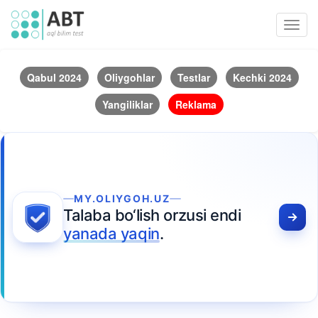
Toggl
navig
Qabul 2024
Oliygohlar
Testlar
Kechki 2024
Yangiliklar
Reklama
MY.OLIYGOH.UZ
Talaba bo‘lish orzusi endi
yanada yaqin
.