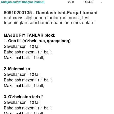
Andijon davlat tibbiyot instituti
2 / 0
184.8
-
60910200135 - Davolash ishi-Furqat tumani
mutaxassisligi uchun fanlar majmuasi, test
topshiriqlari soni hamda baholash mezonlari:
MAJBURIY FANLAR bloki:
1. Ona tili (o‘zbek, rus, qoraqalpoq)
Savollar soni: 10 ta;
Baholash mezoni: 1.1 ball;
Maksimal ball: 11 ball;
2. Matematika
Savollar soni: 10 ta;
Baholash mezoni: 1.1 ball;
Maksimal ball: 11 ball;
3. O‘zbekiston tarixi*
Savollar soni: 10 ta;
Baholash mezoni: 1.1 ball;
Maksimal ball: 11 ball;