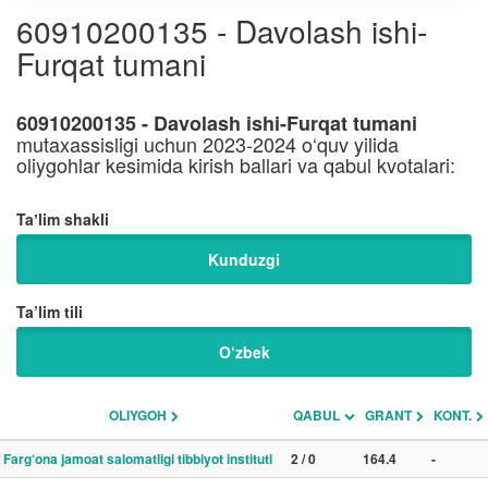
60910200135 - Davolash ishi-
Furqat tumani
60910200135 - Davolash ishi-Furqat tumani
mutaxassisligi uchun 2023-2024 o‘quv yilida
oliygohlar kesimida kirish ballari va qabul kvotalari:
Taʼlim shakli
Kunduzgi
Ta’lim tili
O‘zbek
OLIYGOH
QABUL
GRANT
KONT.
Farg‘ona jamoat salomatligi tibbiyot instituti
2 / 0
164.4
-