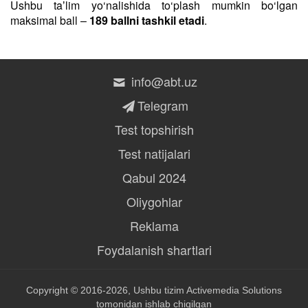
Ushbu taʼlim yo‘nalishida to‘plash mumkin bo‘lgan
maksimal ball –
189 ballni tashkil etadi
.
info@abt.uz
Telegram
Test topshirish
Test natijalari
Qabul 2024
Oliygohlar
Reklama
Foydalanish shartlari
Copyright © 2016-2026, Ushbu tizim
Activemedia Solutions
tomonidan ishlab chiqilgan