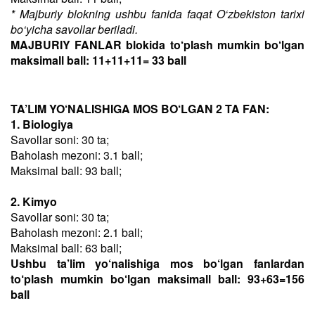
* Majburiy blokning ushbu fanida faqat O‘zbekiston tarixi
bo‘yicha savollar beriladi.
MAJBURIY FANLAR blokida to‘plash mumkin bo‘lgan
maksimall ball: 11+11+11= 33 ball
TA’LIM YO‘NALISHIGA MOS BO‘LGAN 2 TA FAN:
1. Biologiya
Savollar soni: 30 ta;
Baholash mezoni: 3.1 ball;
Maksimal ball: 93 ball;
2. Kimyo
Savollar soni: 30 ta;
Baholash mezoni: 2.1 ball;
Maksimal ball: 63 ball;
Ushbu ta’lim yo‘nalishiga mos bo‘lgan fanlardan
to‘plash mumkin bo‘lgan maksimall ball: 93+63=156
ball