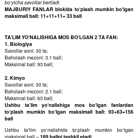
bo‘yicha savollar beriladi.
MAJBURIY FANLAR blokida to‘plash mumkin bo‘lgan
maksimall ball: 11+11+11= 33 ball
TA’LIM YO‘NALISHIGA MOS BO‘LGAN 2 TA FAN:
1. Biologiya
Savollar soni: 30 ta;
Baholash mezoni: 3.1 ball;
Maksimal ball: 93 ball;
2. Kimyo
Savollar soni: 30 ta;
Baholash mezoni: 2.1 ball;
Maksimal ball: 63 ball;
Ushbu ta’lim yo‘nalishiga mos bo‘lgan fanlardan
to‘plash mumkin bo‘lgan maksimall ball: 93+63=156
ball
Ushbu taʼlim yo‘nalishida to‘plash mumkin bo‘lgan
maksimal ball –
189 ballni tashkil etadi
.