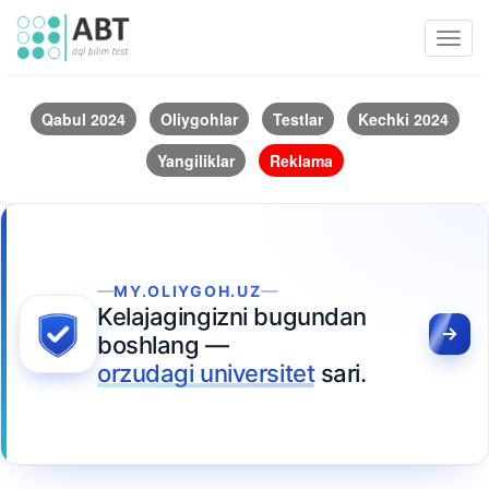
Toggl
navig
Qabul 2024
Oliygohlar
Testlar
Kechki 2024
Yangiliklar
Reklama
MY.OLIYGOH.UZ
Kelajagingizni bugundan
boshlang —
orzudagi universitet
sari.