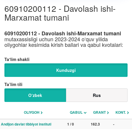
60910200112 - Davolash ishi-
Marxamat tumani
60910200112 - Davolash ishi-Marxamat tumani
mutaxassisligi uchun 2023-2024 o‘quv yilida
oliygohlar kesimida kirish ballari va qabul kvotalari:
Taʼlim shakli
Kunduzgi
Ta’lim tili
O‘zbek
Rus
OLIYGOH
QABUL
GRANT
KONT.
Andijon davlat tibbiyot instituti
1 / 0
162.3
-