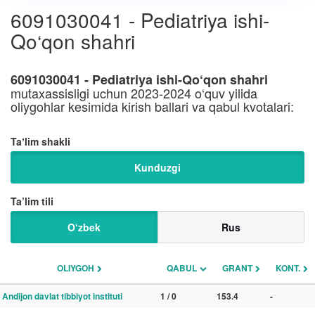
6091030041 - Pediatriya ishi-
Qo‘qon shahri
6091030041 - Pediatriya ishi-Qo‘qon shahri
mutaxassisligi uchun 2023-2024 o‘quv yilida
oliygohlar kesimida kirish ballari va qabul kvotalari:
Taʼlim shakli
Kunduzgi
Ta’lim tili
O‘zbek
Rus
OLIYGOH
QABUL
GRANT
KONT.
Andijon davlat tibbiyot instituti
1 / 0
153.4
-