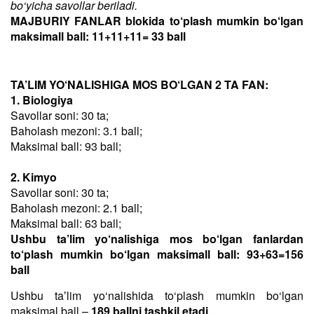
bo‘yicha savollar beriladi.
MAJBURIY FANLAR blokida to‘plash mumkin bo‘lgan
maksimall ball: 11+11+11= 33 ball
TA’LIM YO‘NALISHIGA MOS BO‘LGAN 2 TA FAN:
1. Biologiya
Savollar soni: 30 ta;
Baholash mezoni: 3.1 ball;
Maksimal ball: 93 ball;
2. Kimyo
Savollar soni: 30 ta;
Baholash mezoni: 2.1 ball;
Maksimal ball: 63 ball;
Ushbu ta’lim yo‘nalishiga mos bo‘lgan fanlardan
to‘plash mumkin bo‘lgan maksimall ball: 93+63=156
ball
Ushbu taʼlim yo‘nalishida to‘plash mumkin bo‘lgan
maksimal ball –
189 ballni tashkil etadi
.