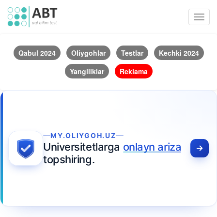
Toggl
navig
Qabul 2024
Oliygohlar
Testlar
Kechki 2024
Yangiliklar
Reklama
MY.OLIYGOH.UZ
Universitetlarga
onlayn ariza
topshiring.