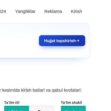
024
Yangiliklar
Reklama
Kirish
Hujjat topshirish
kesimida kirish ballari va qabul kvotalari:
Ta’lim tili
Taʼlim shakli