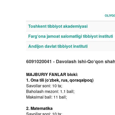
OLIYG
Toshkent tibbiyot akademiyasi
Farg‘ona jamoat salomatligi tibbiyot instituti
Andijon davlat tibbiyot instituti
6091020041 - Davolash ishi-Qo‘qon shah
MAJBURIY FANLAR bloki:
1. Ona tili (o‘zbek, rus, qoraqalpoq)
Savollar soni: 10 ta;
Baholash mezoni: 1.1 ball;
Maksimal ball: 11 ball;
2. Matematika
Savollar soni: 10 ta;