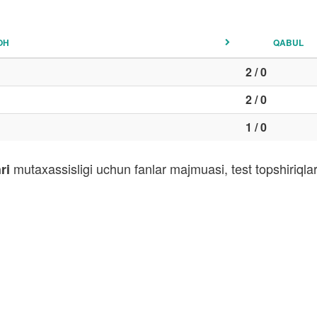
OH
QABUL
2 / 0
2 / 0
1 / 0
mutaxassisligi uchun fanlar majmuasi, test topshiriql
ri