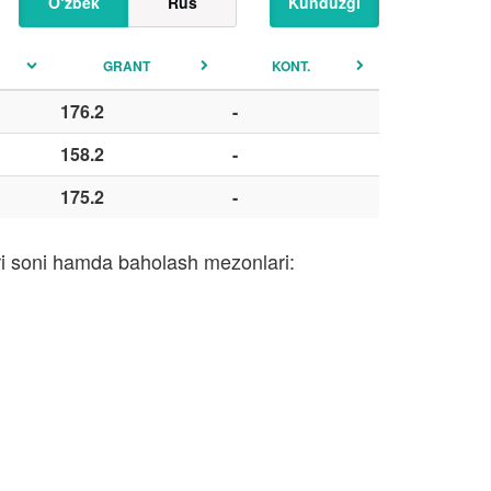
O‘zbek
Rus
Kunduzgi
GRANT
KONT.
176.2
-
158.2
-
175.2
-
ari soni hamda baholash mezonlari: