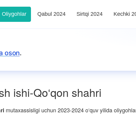
Oliygohlar
Qabul 2024
Sirtqi 2024
Kechki 2
a oson
.
h ishi-Qo‘qon shahri
mutaxassisligi uchun 2023-2024 o‘quv yilida oliygohlar 
ri