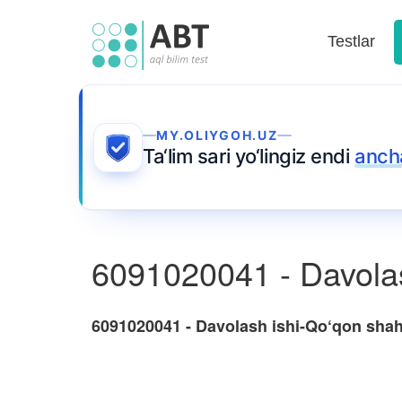
Testlar
MY.OLIYGOH.UZ
Ta‘lim sari yo‘lingiz endi
anch
6091020041 - Davolas
6091020041 - Davolash ishi-Qo‘qon shah