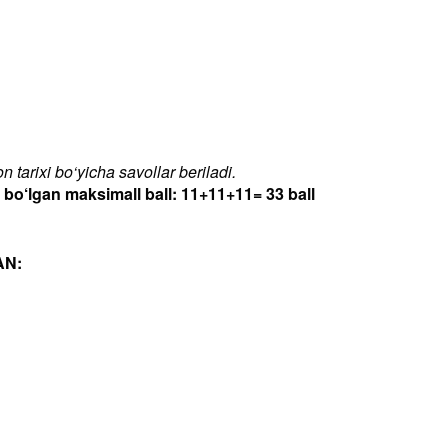
 tarixi bo‘yicha savollar beriladi.
‘lgan maksimall ball: 11+11+11= 33 ball
AN: