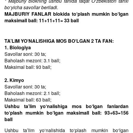
* Majburiy blokning ushbu fanida faqat O‘zbekiston tarixi
bo‘yicha savollar beriladi.
MAJBURIY FANLAR blokida to‘plash mumkin bo‘lgan
maksimall ball: 11+11+11= 33 ball
TA’LIM YO‘NALISHIGA MOS BO‘LGAN 2 TA FAN:
1. Biologiya
Savollar soni: 30 ta;
Baholash mezoni: 3.1 ball;
Maksimal ball: 93 ball;
2. Kimyo
Savollar soni: 30 ta;
Baholash mezoni: 2.1 ball;
Maksimal ball: 63 ball;
Ushbu ta’lim yo‘nalishiga mos bo‘lgan fanlardan
to‘plash mumkin bo‘lgan maksimall ball: 93+63=156
ball
Ushbu taʼlim yo‘nalishida to‘plash mumkin bo‘lgan