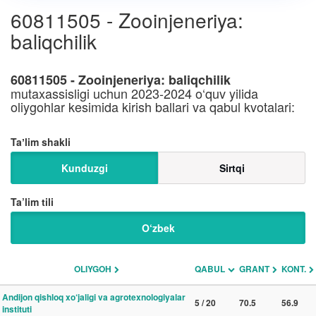
60811505 - Zooinjeneriya:
baliqchilik
60811505 - Zooinjeneriya: baliqchilik
mutaxassisligi uchun 2023-2024 o‘quv yilida
oliygohlar kesimida kirish ballari va qabul kvotalari:
Taʼlim shakli
Kunduzgi
Sirtqi
Ta’lim tili
O‘zbek
OLIYGOH
QABUL
GRANT
KONT.
Andijon qishloq xo‘jaligi va agrotexnologiyalar
5 / 20
70.5
56.9
instituti