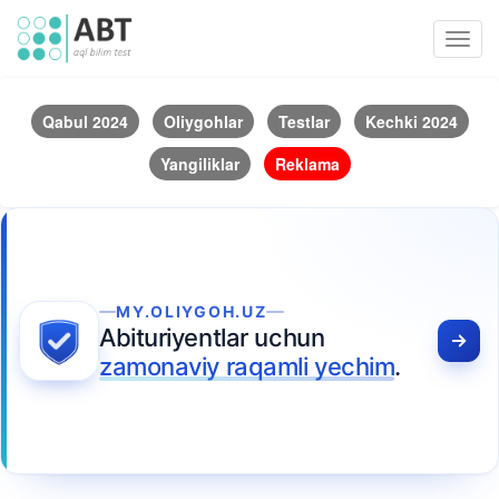
Toggl
navig
Qabul 2024
Oliygohlar
Testlar
Kechki 2024
Yangiliklar
Reklama
MY.OLIYGOH.UZ
Abituriyentlar uchun
zamonaviy raqamli yechim
.