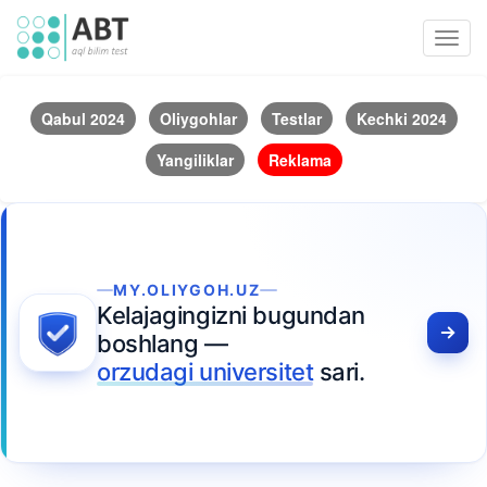
Toggl
navig
Qabul 2024
Oliygohlar
Testlar
Kechki 2024
Yangiliklar
Reklama
MY.OLIYGOH.UZ
Kelajagingizni bugundan
boshlang —
orzudagi universitet
sari.