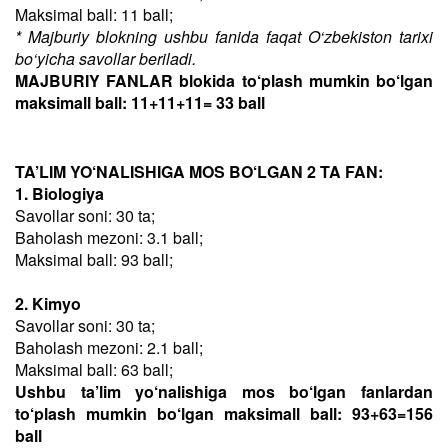
Maksimal ball: 11 ball;
* Majburiy blokning ushbu fanida faqat O‘zbekiston tarixi
bo‘yicha savollar beriladi.
MAJBURIY FANLAR blokida to‘plash mumkin bo‘lgan
maksimall ball: 11+11+11= 33 ball
TA’LIM YO‘NALISHIGA MOS BO‘LGAN 2 TA FAN:
1. Biologiya
Savollar soni: 30 ta;
Baholash mezoni: 3.1 ball;
Maksimal ball: 93 ball;
2. Kimyo
Savollar soni: 30 ta;
Baholash mezoni: 2.1 ball;
Maksimal ball: 63 ball;
Ushbu ta’lim yo‘nalishiga mos bo‘lgan fanlardan
to‘plash mumkin bo‘lgan maksimall ball: 93+63=156
ball