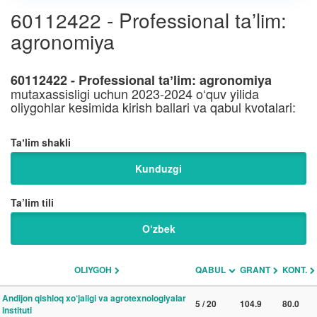
60112422 - Professional taʼlim:
agronomiya
60112422 - Professional taʼlim: agronomiya
mutaxassisligi uchun 2023-2024 o‘quv yilida
oliygohlar kesimida kirish ballari va qabul kvotalari:
Taʼlim shakli
Kunduzgi
Ta’lim tili
O‘zbek
OLIYGOH
QABUL
GRANT
KONT.
Andijon qishloq xo‘jaligi va agrotexnologiyalar
5 / 20
104.9
80.0
instituti