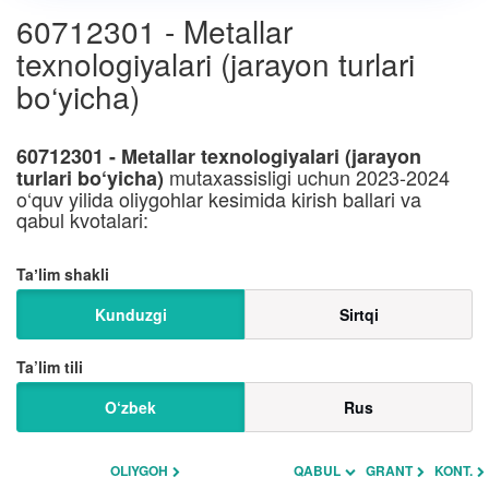
60712301 - Metallar
texnologiyalari (jarayon turlari
bo‘yicha)
60712301 - Metallar texnologiyalari (jarayon
mutaxassisligi uchun 2023-2024
turlari bo‘yicha)
o‘quv yilida oliygohlar kesimida kirish ballari va
qabul kvotalari:
Taʼlim shakli
Kunduzgi
Sirtqi
Ta’lim tili
O‘zbek
Rus
OLIYGOH
QABUL
GRANT
KONT.