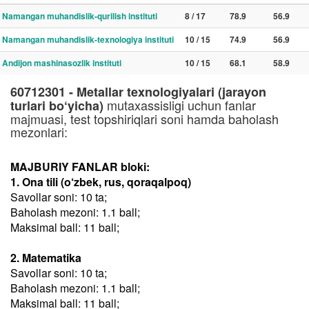
Namangan muhandislik-qurilish instituti
8 / 17
78.9
56.9
Namangan muhandislik-texnologiya instituti
10 / 15
74.9
56.9
Andijon mashinasozlik instituti
10 / 15
68.1
58.9
60712301 - Metallar texnologiyalari (jarayon
mutaxassisligi uchun fanlar
turlari bo‘yicha)
majmuasi, test topshiriqlari soni hamda baholash
mezonlari:
MAJBURIY FANLAR bloki:
1. Ona tili (o‘zbek, rus, qoraqalpoq)
Savollar soni: 10 ta;
Baholash mezoni: 1.1 ball;
Maksimal ball: 11 ball;
2. Matematika
Savollar soni: 10 ta;
Baholash mezoni: 1.1 ball;
Maksimal ball: 11 ball;