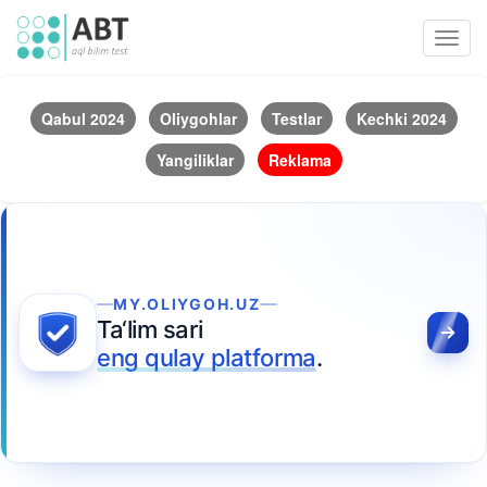
Toggl
navig
Qabul 2024
Oliygohlar
Testlar
Kechki 2024
Yangiliklar
Reklama
MY.OLIYGOH.UZ
Ta‘lim sari
eng qulay platforma
.