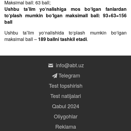
Maksimal ball: 63 ball;
Ushbu ta’lim yo‘nalishiga mos bo‘lgan fanlardan
to‘plash mumkin bo‘lgan maksimall ball: 93+63=156
ball
Ushbu taʼlim yo‘nalishida to‘plash mumkin bo‘lgan
maksimal ball –
189 ballni tashkil etadi
.
info@abt.uz
Telegram
Test topshirish
Test natijalari
Qabul 2024
Oliygohlar
Reklama