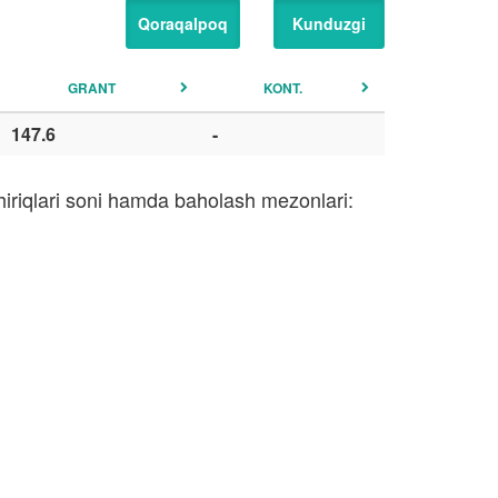
Qoraqalpoq
Kunduzgi
GRANT
KONT.
147.6
-
hiriqlari soni hamda baholash mezonlari: