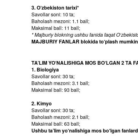
3. O‘zbekiston tarixi*
Savollar soni: 10 ta;
Baholash mezoni: 1.1 ball;
Maksimal ball: 11 ball;
* Majburiy blokning ushbu fanida faqat O‘zbekiston
MAJBURIY FANLAR blokida to‘plash mumkin bo
TA’LIM YO‘NALISHIGA MOS BO‘LGAN 2 TA F
1. Biologiya
Savollar soni: 30 ta;
Baholash mezoni: 3.1 ball;
Maksimal ball: 93 ball;
2. Kimyo
Savollar soni: 30 ta;
Baholash mezoni: 2.1 ball;
Maksimal ball: 63 ball;
Ushbu ta’lim yo‘nalishiga mos bo‘lgan fanlar