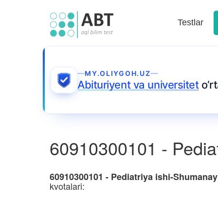
Testlar
MY.OLIYGOH.UZ
Abituriyent va universitet
o‘r
60910300101 - Pediat
60910300101 - Pediatriya ishi-Shumanay
kvotalari: