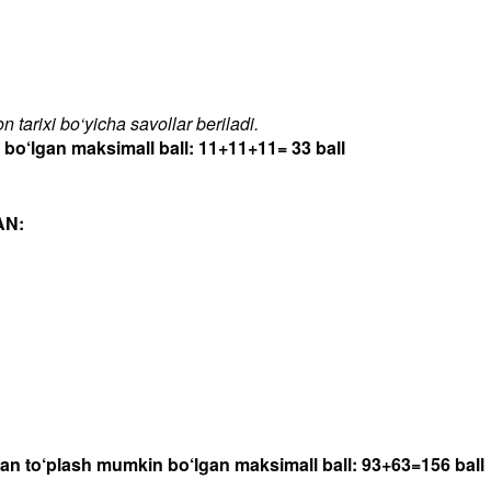
 tarixi bo‘yicha savollar beriladi.
‘lgan maksimall ball: 11+11+11= 33 ball
AN:
dan to‘plash mumkin bo‘lgan maksimall ball: 93+63=156 ball