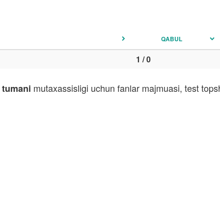
QABUL
1 / 0
mutaxassisligi uchun fanlar majmuasi, test tops
 tumani