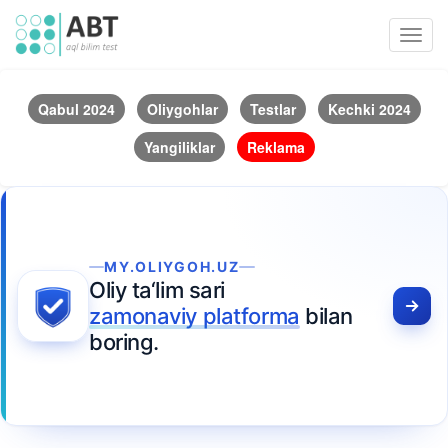
Toggl
navig
Qabul 2024
Oliygohlar
Testlar
Kechki 2024
Yangiliklar
Reklama
MY.OLIYGOH.UZ
Oliy ta‘lim sari
zamonaviy platforma
bilan
boring.