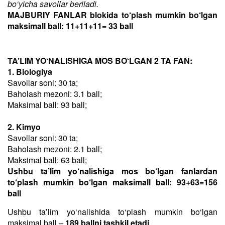
bo‘yicha savollar beriladi.
MAJBURIY FANLAR blokida to‘plash mumkin bo‘lgan
maksimall ball: 11+11+11= 33 ball
TA’LIM YO‘NALISHIGA MOS BO‘LGAN 2 TA FAN:
1. Biologiya
Savollar soni: 30 ta;
Baholash mezoni: 3.1 ball;
Maksimal ball: 93 ball;
2. Kimyo
Savollar soni: 30 ta;
Baholash mezoni: 2.1 ball;
Maksimal ball: 63 ball;
Ushbu ta’lim yo‘nalishiga mos bo‘lgan fanlardan
to‘plash mumkin bo‘lgan maksimall ball: 93+63=156
ball
Ushbu taʼlim yo‘nalishida to‘plash mumkin bo‘lgan
maksimal ball –
189 ballni tashkil etadi
.