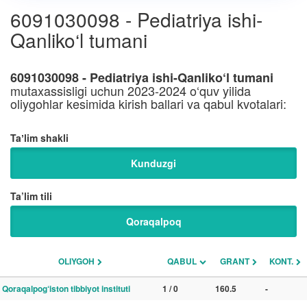
6091030098 - Pediatriya ishi-
Qanliko‘l tumani
6091030098 - Pediatriya ishi-Qanliko‘l tumani
mutaxassisligi uchun 2023-2024 o‘quv yilida
oliygohlar kesimida kirish ballari va qabul kvotalari:
Taʼlim shakli
Kunduzgi
Ta’lim tili
Qoraqalpoq
OLIYGOH
QABUL
GRANT
KONT.
Qoraqalpog‘iston tibbiyot instituti
1 / 0
160.5
-