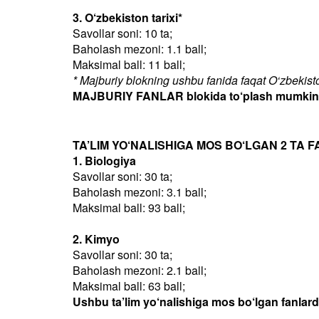
3. O‘zbekiston tarixi*
Savollar soni: 10 ta;
Baholash mezoni: 1.1 ball;
Maksimal ball: 11 ball;
* Majburiy blokning ushbu fanida faqat O‘zbekiston
MAJBURIY FANLAR blokida to‘plash mumkin bo
TA’LIM YO‘NALISHIGA MOS BO‘LGAN 2 TA F
1. Biologiya
Savollar soni: 30 ta;
Baholash mezoni: 3.1 ball;
Maksimal ball: 93 ball;
2. Kimyo
Savollar soni: 30 ta;
Baholash mezoni: 2.1 ball;
Maksimal ball: 63 ball;
Ushbu ta’lim yo‘nalishiga mos bo‘lgan fanlar