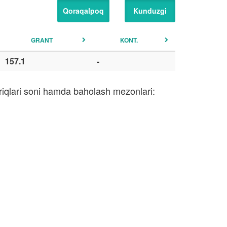
Qoraqalpoq
Kunduzgi
GRANT
KONT.
157.1
-
riqlari soni hamda baholash mezonlari: