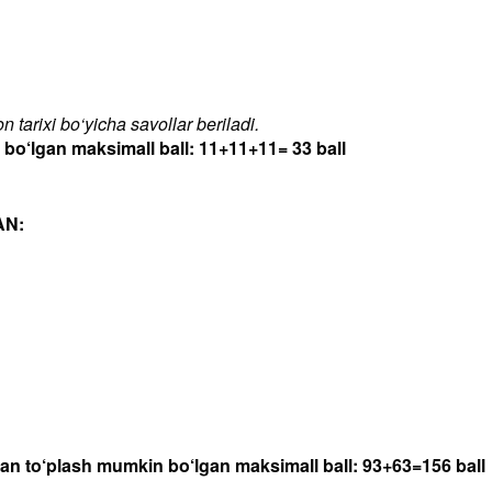
 tarixi bo‘yicha savollar beriladi.
‘lgan maksimall ball: 11+11+11= 33 ball
AN:
dan to‘plash mumkin bo‘lgan maksimall ball: 93+63=156 ball