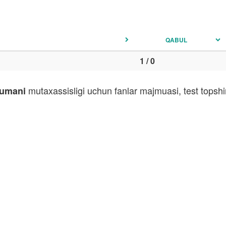
QABUL
1 / 0
mutaxassisligi uchun fanlar majmuasi, test topshi
tumani