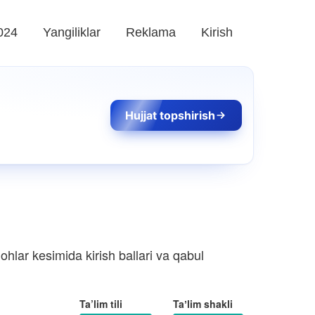
024
Yangiliklar
Reklama
Kirish
Hujjat topshirish
hlar kesimida kirish ballari va qabul
Ta’lim tili
Taʼlim shakli