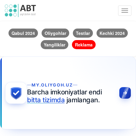
Toggl
navig
Qabul 2024
Oliygohlar
Testlar
Kechki 2024
Yangiliklar
Reklama
MY.OLIYGOH.UZ
Barcha imkoniyatlar endi
bitta tizimda
jamlangan.