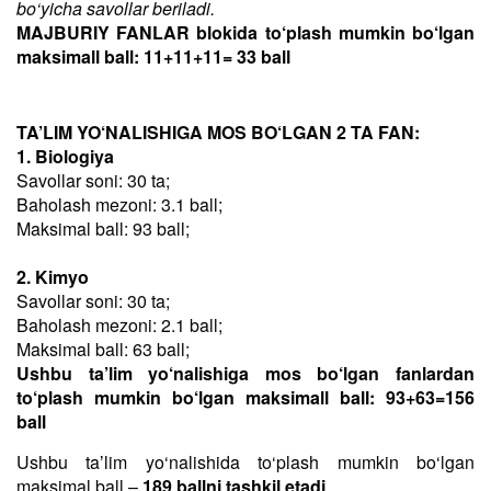
bo‘yicha savollar beriladi.
MAJBURIY FANLAR blokida to‘plash mumkin bo‘lgan
maksimall ball: 11+11+11= 33 ball
TA’LIM YO‘NALISHIGA MOS BO‘LGAN 2 TA FAN:
1. Biologiya
Savollar soni: 30 ta;
Baholash mezoni: 3.1 ball;
Maksimal ball: 93 ball;
2. Kimyo
Savollar soni: 30 ta;
Baholash mezoni: 2.1 ball;
Maksimal ball: 63 ball;
Ushbu ta’lim yo‘nalishiga mos bo‘lgan fanlardan
to‘plash mumkin bo‘lgan maksimall ball: 93+63=156
ball
Ushbu taʼlim yo‘nalishida to‘plash mumkin bo‘lgan
maksimal ball –
189 ballni tashkil etadi
.