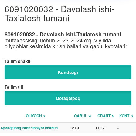
6091020032 - Davolash ishi-
Taxiatosh tumani
6091020032 - Davolash ishi-Taxiatosh tumani
mutaxassisligi uchun 2023-2024 o‘quv yilida
oliygohlar kesimida kirish ballari va qabul kvotalari:
Taʼlim shakli
Kunduzgi
Ta’lim tili
Qoraqalpoq
OLIYGOH
QABUL
GRANT
KONT.
Qoraqalpog‘iston tibbiyot instituti
2 / 0
170.7
-