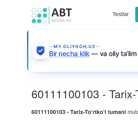
Testlar
MY.OLIYGOH.UZ
Bir necha klik
— va oliy ta‘li
60111100103 - Tarix-T
mutax
60111100103 - Tarix-To‘rtko‘l tumani