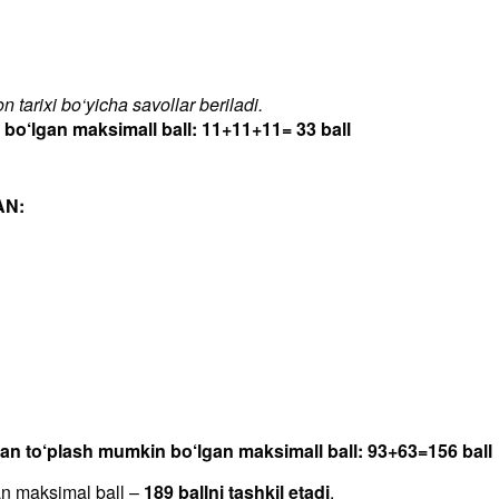
 tarixi bo‘yicha savollar beriladi.
‘lgan maksimall ball: 11+11+11= 33 ball
AN:
dan to‘plash mumkin bo‘lgan maksimall ball: 93+63=156 ball
an maksimal ball –
189 ballni tashkil etadi
.