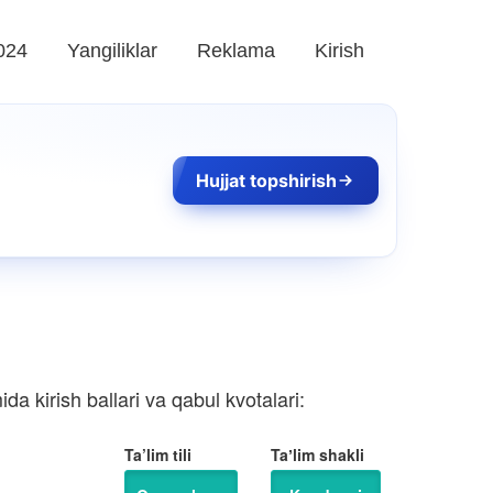
024
Yangiliklar
Reklama
Kirish
Hujjat topshirish
a kirish ballari va qabul kvotalari:
Ta’lim tili
Taʼlim shakli