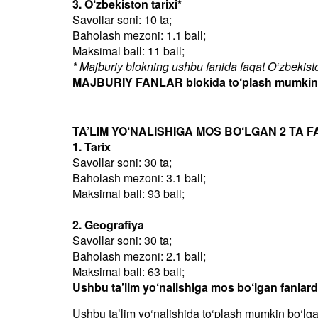
3. O‘zbekiston tarixi*
Savollar soni: 10 ta;
Baholash mezoni: 1.1 ball;
Maksimal ball: 11 ball;
* Majburiy blokning ushbu fanida faqat O‘zbekiston
MAJBURIY FANLAR blokida to‘plash mumkin bo
TA’LIM YO‘NALISHIGA MOS BO‘LGAN 2 TA F
1. Tarix
Savollar soni: 30 ta;
Baholash mezoni: 3.1 ball;
Maksimal ball: 93 ball;
2. Geografiya
Savollar soni: 30 ta;
Baholash mezoni: 2.1 ball;
Maksimal ball: 63 ball;
Ushbu ta’lim yo‘nalishiga mos bo‘lgan fanlar
Ushbu taʼlim yo‘nalishida to‘plash mumkin bo‘lg