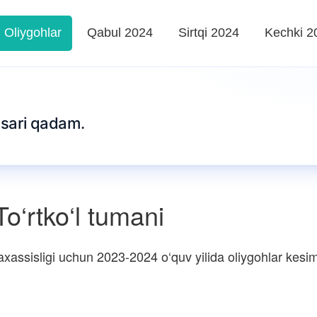
Oliygohlar
Qabul 2024
Sirtqi 2024
Kechki 2
m sari qadam.
o‘rtko‘l tumani
assisligi uchun 2023-2024 o‘quv yilida oliygohlar kesimid