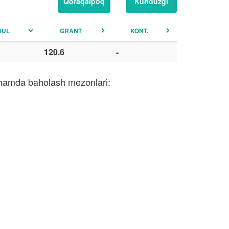
Qoraqalpoq
Kunduzgi
BUL
GRANT
KONT.
120.6
-
i hamda baholash mezonlari: