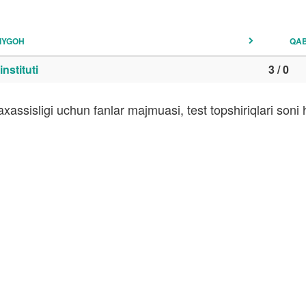
IYGOH
QA
nstituti
3 / 0
xassisligi uchun fanlar majmuasi, test topshiriqlari son