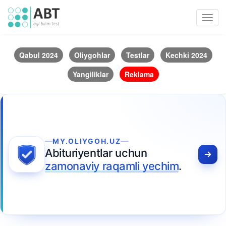
Toggl
navig
Qabul 2024
Oliygohlar
Testlar
Kechki 2024
Yangiliklar
Reklama
MY.OLIYGOH.UZ
Abituriyentlar uchun
zamonaviy raqamli yechim
.