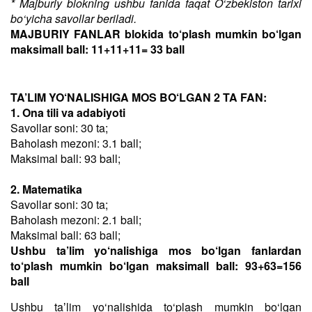
* Majburiy blokning ushbu fanida faqat O‘zbekiston tarixi
bo‘yicha savollar beriladi.
MAJBURIY FANLAR blokida to‘plash mumkin bo‘lgan
maksimall ball: 11+11+11= 33 ball
TA’LIM YO‘NALISHIGA MOS BO‘LGAN 2 TA FAN:
1. Ona tili va adabiyoti
Savollar soni: 30 ta;
Baholash mezoni: 3.1 ball;
Maksimal ball: 93 ball;
2. Matematika
Savollar soni: 30 ta;
Baholash mezoni: 2.1 ball;
Maksimal ball: 63 ball;
Ushbu ta’lim yo‘nalishiga mos bo‘lgan fanlardan
to‘plash mumkin bo‘lgan maksimall ball: 93+63=156
ball
Ushbu taʼlim yo‘nalishida to‘plash mumkin bo‘lgan