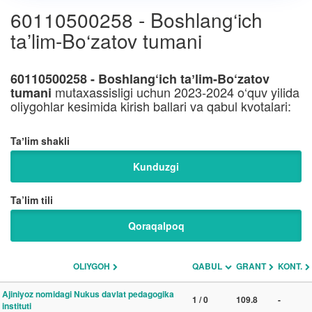
60110500258 - Boshlang‘ich
taʼlim-Bo‘zatov tumani
60110500258 - Boshlang‘ich taʼlim-Bo‘zatov
mutaxassisligi uchun 2023-2024 o‘quv yilida
tumani
oliygohlar kesimida kirish ballari va qabul kvotalari:
Taʼlim shakli
Kunduzgi
Ta’lim tili
Qoraqalpoq
OLIYGOH
QABUL
GRANT
KONT.
Ajiniyoz nomidagi Nukus davlat pedagogika
1 / 0
109.8
-
instituti