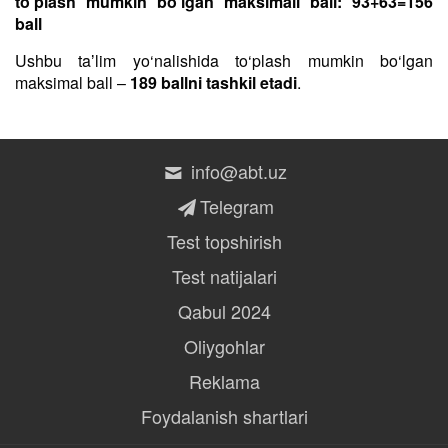
to‘plash mumkin bo‘lgan maksimall ball: 93+63=156
ball
Ushbu taʼlim yo‘nalishida to‘plash mumkin bo‘lgan
maksimal ball –
189 ballni tashkil etadi
.
info@abt.uz
Telegram
Test topshirish
Test natijalari
Qabul 2024
Oliygohlar
Reklama
Foydalanish shartlari