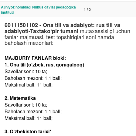
Ajiniyoz nomidagi Nukus davlat pedagogika
1 / 0
-
-
instituti
60111501102 - Ona tili va adabiyot: rus tili va
mutaxassisligi uchun
adabiyoti-Taxtako‘pir tumani
fanlar majmuasi, test topshiriqlari soni hamda
baholash mezonlari:
MAJBURIY FANLAR bloki:
1. Ona tili (o‘zbek, rus, qoraqalpoq)
Savollar soni: 10 ta;
Baholash mezoni: 1.1 ball;
Maksimal ball: 11 ball;
2. Matematika
Savollar soni: 10 ta;
Baholash mezoni: 1.1 ball;
Maksimal ball: 11 ball;
3. O‘zbekiston tarixi*