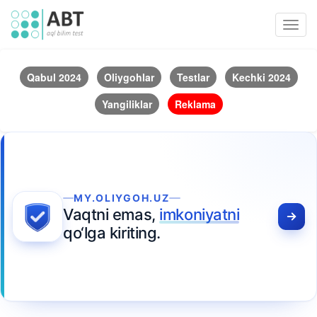
Toggl
navig
Qabul 2024
Oliygohlar
Testlar
Kechki 2024
Yangiliklar
Reklama
MY.OLIYGOH.UZ
Vaqtni emas,
imkoniyatni
qo‘lga kiriting.