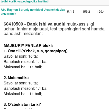
tadbirkorlik va pedagogika instituti
Abu Rayhon Beruniy nomidagi Urganch davlat
5 / 15
159.2
120.4
universiteti
mutaxassisligi
60410500 - Bank ishi va auditi
uchun fanlar majmuasi, test topshiriqlari soni hamda
baholash mezonlari:
MAJBURIY FANLAR bloki:
1. Ona tili (o‘zbek, rus, qoraqalpoq)
Savollar soni: 10 ta;
Baholash mezoni: 1.1 ball;
Maksimal ball: 11 ball;
2. Matematika
Savollar soni: 10 ta;
Baholash mezoni: 1.1 ball;
Maksimal ball: 11 ball;
3. O‘zbekiston tarixi*