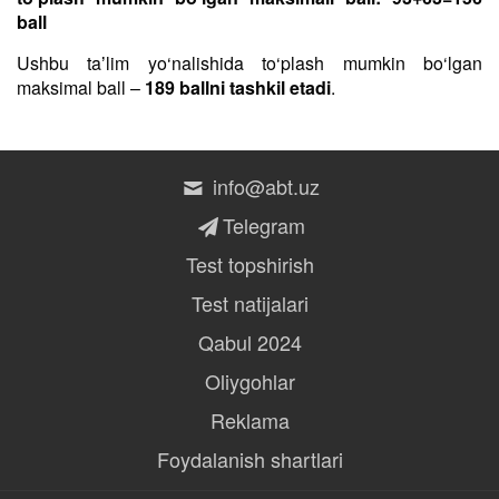
ball
Ushbu taʼlim yo‘nalishida to‘plash mumkin bo‘lgan
maksimal ball –
189 ballni tashkil etadi
.
info@abt.uz
Telegram
Test topshirish
Test natijalari
Qabul 2024
Oliygohlar
Reklama
Foydalanish shartlari