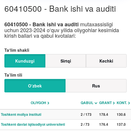
60410500 - Bank ishi va auditi
mutaxassisligi
60410500 - Bank ishi va auditi
uchun 2023-2024 o‘quv yilida oliygohlar kesimida
kirish ballari va qabul kvotalari:
Taʼlim shakli
Kunduzgi
Sirtqi
Kechki
Ta’lim tili
O‘zbek
Rus
OLIYGOH
QABUL
GRANT
KONT.
Toshkent moliya instituti
2 / 173
178.4
130.6
Toshkent davlat iqtisodiyot universiteti
2 / 73
176.4
137.0