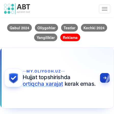
Toggl
navig
Qabul 2024
Oliygohlar
Testlar
Kechki 2024
Yangiliklar
Reklama
MY.OLIYGOH.UZ
Hujjat topshirishda
ortiqcha xarajat
kerak emas.