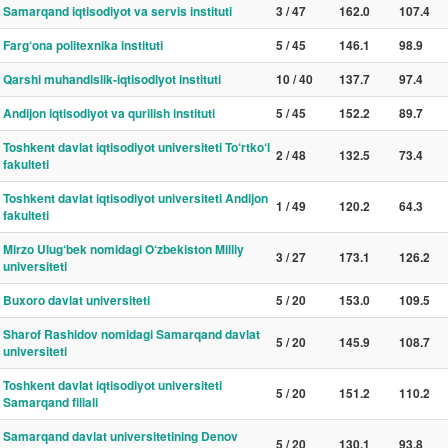
Samarqand iqtisodiyot va servis instituti
3 / 47
162.0
107.4
Farg‘ona politexnika instituti
5 / 45
146.1
98.9
Qarshi muhandislik-iqtisodiyot instituti
10 / 40
137.7
97.4
Andijon iqtisodiyot va qurilish instituti
5 / 45
152.2
89.7
Toshkent davlat iqtisodiyot universiteti To‘rtko‘l
2 / 48
132.5
73.4
fakulteti
Toshkent davlat iqtisodiyot universiteti Andijon
1 / 49
120.2
64.3
fakulteti
Mirzo Ulug‘bek nomidagi O‘zbekiston Milliy
3 / 27
173.1
126.2
universiteti
Buxoro davlat universiteti
5 / 20
153.0
109.5
Sharof Rashidov nomidagi Samarqand davlat
5 / 20
145.9
108.7
universiteti
Toshkent davlat iqtisodiyot universiteti
5 / 20
151.2
110.2
Samarqand filiali
Samarqand davlat universitetining Denov
5 / 20
130.1
93.8