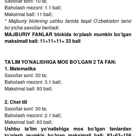
Savollar soni: 10 ta;
Baholash mezoni: 1.1 ball;
Maksimal ball: 11 ball;
* Majburiy blokning ushbu fanida faqat O‘zbekiston tarixi
bo‘yicha savollar beriladi.
MAJBURIY FANLAR blokida to‘plash mumkin bo‘lgan
maksimall ball: 11+11+11= 33 ball
TA’LIM YO‘NALISHIGA MOS BO‘LGAN 2 TA FAN:
1. Matematika
Savollar soni: 30 ta;
Baholash mezoni: 3.1 ball;
Maksimal ball: 93 ball;
2. Chet tili
Savollar soni: 30 ta;
Baholash mezoni: 2.1 ball;
Maksimal ball: 63 ball;
Ushbu ta’lim yo‘nalishiga mos bo‘lgan fanlardan
to‘plash mumkin bo‘lgan maksimall ball: 93+63=156