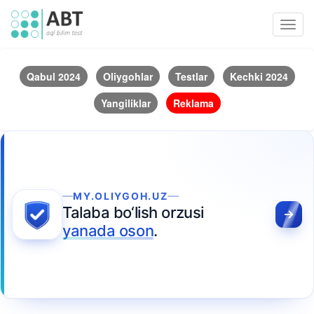
Toggl
navig
Qabul 2024
Oliygohlar
Testlar
Kechki 2024
Yangiliklar
Reklama
MY.OLIYGOH.UZ
Talaba bo‘lish orzusi
yanada oson
.