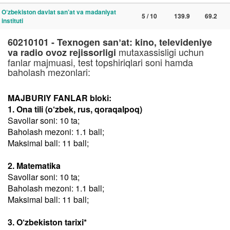
O‘zbekiston davlat san’at va madaniyat
5 / 10
139.9
69.2
instituti
60210101 - Texnogen sanʼat: kino, televideniye
mutaxassisligi uchun
va radio ovoz rejissorligi
fanlar majmuasi, test topshiriqlari soni hamda
baholash mezonlari:
MAJBURIY FANLAR bloki:
1. Ona tili (o‘zbek, rus, qoraqalpoq)
Savollar soni: 10 ta;
Baholash mezoni: 1.1 ball;
Maksimal ball: 11 ball;
2. Matematika
Savollar soni: 10 ta;
Baholash mezoni: 1.1 ball;
Maksimal ball: 11 ball;
3. O‘zbekiston tarixi*