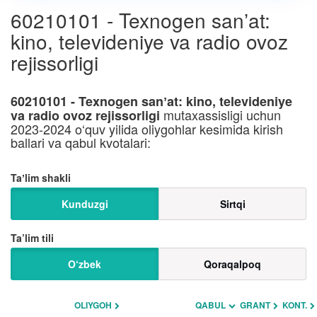
60210101 - Texnogen sanʼat:
kino, televideniye va radio ovoz
rejissorligi
60210101 - Texnogen sanʼat: kino, televideniye
mutaxassisligi uchun
va radio ovoz rejissorligi
2023-2024 o‘quv yilida oliygohlar kesimida kirish
ballari va qabul kvotalari:
Taʼlim shakli
Kunduzgi
Sirtqi
Ta’lim tili
O‘zbek
Qoraqalpoq
OLIYGOH
QABUL
GRANT
KONT.