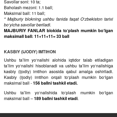
Savollar soni: 10 ta;
Baholash mezoni: 1.1 ball;
Maksimal ball: 11 ball;
* Majburiy blokning ushbu fanida faqat O‘zbekiston tarixi
bo‘yicha savollar beriladi.
MAJBURIY FANLAR blokida to‘plash mumkin bo‘lgan
maksimall ball: 11+11+11= 33 ball
KASBIY (IJODIY) IMTIHON
Ushbu taʼlim yo‘nalishi alohida iqtidor talab etiladigan
taʼlim yo‘nalishi hisoblanadi va ushbu taʼlim yo‘nalishiga
kasbiy (ijodiy) imtihon asosida qabul amalga oshiriladi.
Kasbiy (ijodiy) imtihon orqali to‘plash mumkin bo‘lgan
maksimal ball -
156 ballni tashkil etadi.
Ushbu taʼlim yo‘nalishida to‘plash mumkin bo‘lgan
maksimal ball –
189 ballni tashkil etadi
.