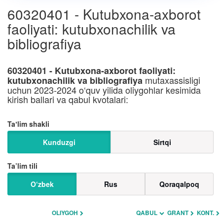
60320401 - Kutubxona-axborot
faoliyati: kutubxonachilik va
bibliografiya
60320401 - Kutubxona-axborot faoliyati:
mutaxassisligi
kutubxonachilik va bibliografiya
uchun 2023-2024 o‘quv yilida oliygohlar kesimida
kirish ballari va qabul kvotalari:
Taʼlim shakli
Kunduzgi
Sirtqi
Ta’lim tili
O‘zbek
Rus
Qoraqalpoq
OLIYGOH
QABUL
GRANT
KONT.