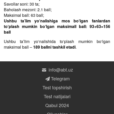
Savollar soni: 30 ta;
Baholash mezoni: 2.1 ball;
Maksimal ball: 63 ball;
Ushbu ta’lim yo‘nalishiga mos bo‘lgan fanlardan
to‘plash mumkin bo‘lgan maksimall ball: 93+63=156
ball
Ushbu taʼlim yo‘nalishida to‘plash mumkin bo‘lgan
maksimal ball –
189 ballni tashkil etadi
.
info@abt.uz
Telegram
Test topshirish
Test natijalari
Qabul 2024