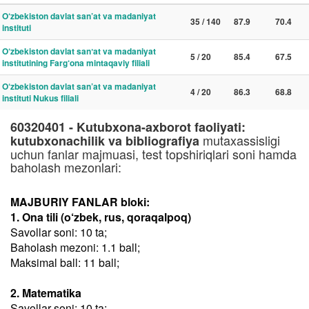
O‘zbekiston davlat san’at va madaniyat
35 / 140
87.9
70.4
instituti
O‘zbekiston davlat sanʼat va madaniyat
5 / 20
85.4
67.5
institutining Farg‘ona mintaqaviy filiali
O‘zbekiston davlat san’at va madaniyat
4 / 20
86.3
68.8
instituti Nukus filiali
60320401 - Kutubxona-axborot faoliyati:
mutaxassisligi
kutubxonachilik va bibliografiya
uchun fanlar majmuasi, test topshiriqlari soni hamda
baholash mezonlari:
MAJBURIY FANLAR bloki:
1. Ona tili (o‘zbek, rus, qoraqalpoq)
Savollar soni: 10 ta;
Baholash mezoni: 1.1 ball;
Maksimal ball: 11 ball;
2. Matematika
Savollar soni: 10 ta;