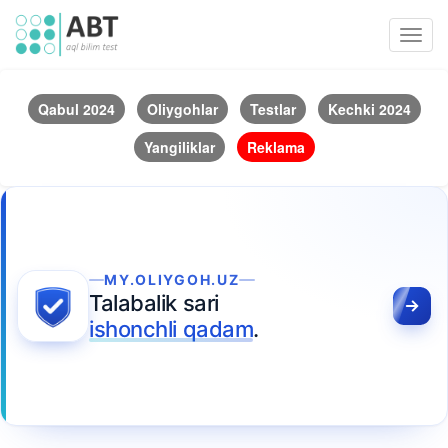
Toggl
navig
Qabul 2024
Oliygohlar
Testlar
Kechki 2024
Yangiliklar
Reklama
MY.OLIYGOH.UZ
Talabalik sari
ishonchli qadam
.