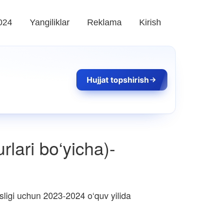
024
Yangiliklar
Reklama
Kirish
Hujjat topshirish
rlari bo‘yicha)-
ligi uchun 2023-2024 o‘quv yilida