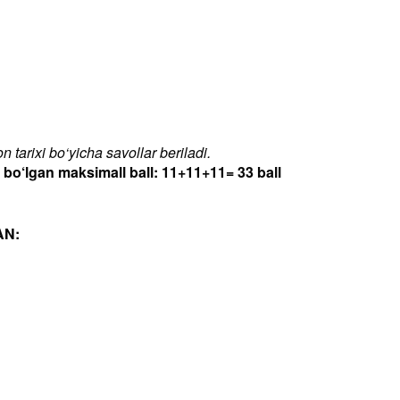
 tarixi bo‘yicha savollar beriladi.
‘lgan maksimall ball: 11+11+11= 33 ball
AN: