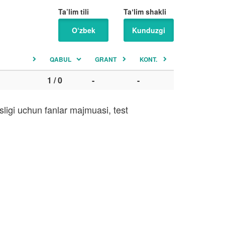
Ta’lim tili
Taʼlim shakli
O‘zbek
Kunduzgi
QABUL
GRANT
KONT.
1 / 0
-
-
ligi uchun fanlar majmuasi, test