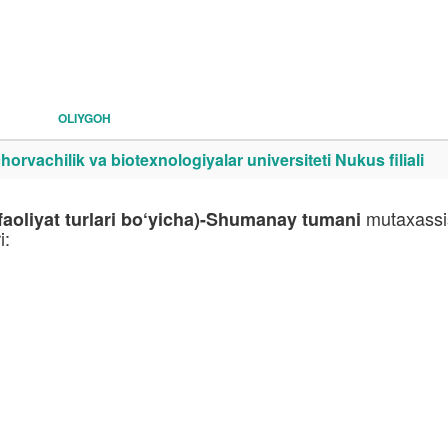
OLIYGOH
orvachilik va biotexnologiyalar universiteti Nukus filiali
mutaxassis
faoliyat turlari bo‘yicha)-Shumanay tumani
i: