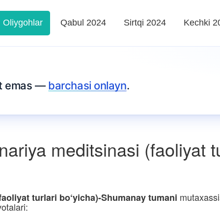
Oliygohlar
Qabul 2024
Sirtqi 2024
Kechki 2
rt emas —
barchasi onlayn
.
riya meditsinasi (faoliyat tu
mutaxassis
faoliyat turlari bo‘yicha)-Shumanay tumani
otalari: