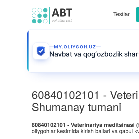
Testlar
MY.OLIYGOH.UZ
Navbat va qog‘ozbozlik sha
60840102101 - Veterina
Shumanay tumani
60840102101 - Veterinariya meditsinasi (
oliygohlar kesimida kirish ballari va qabul kv