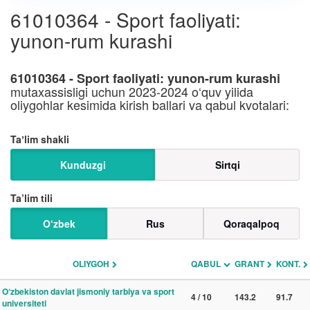
61010364 - Sport faoliyati:
yunon-rum kurashi
61010364 - Sport faoliyati: yunon-rum kurashi
mutaxassisligi uchun 2023-2024 o‘quv yilida
oliygohlar kesimida kirish ballari va qabul kvotalari:
Taʼlim shakli
Kunduzgi
Sirtqi
Ta’lim tili
O‘zbek
Rus
Qoraqalpoq
OLIYGOH
QABUL
GRANT
KONT.
O‘zbekiston davlat jismoniy tarbiya va sport
4 / 10
143.2
91.7
universiteti