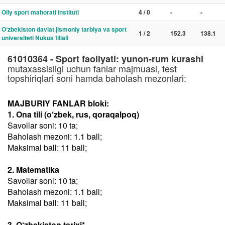
Oliy sport mahorati instituti
4 / 0
-
-
O‘zbekiston davlat jismoniy tarbiya va sport
1 / 2
152.3
138.1
universiteti Nukus filiali
61010364 - Sport faoliyati: yunon-rum kurashi
mutaxassisligi uchun fanlar majmuasi, test
topshiriqlari soni hamda baholash mezonlari:
MAJBURIY FANLAR bloki:
1. Ona tili (o‘zbek, rus, qoraqalpoq)
Savollar soni: 10 ta;
Baholash mezoni: 1.1 ball;
Maksimal ball: 11 ball;
2. Matematika
Savollar soni: 10 ta;
Baholash mezoni: 1.1 ball;
Maksimal ball: 11 ball;
3. O‘zbekiston tarixi*