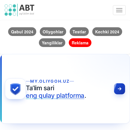
Toggl
navig
Qabul 2024
Oliygohlar
Testlar
Kechki 2024
Yangiliklar
Reklama
MY.OLIYGOH.UZ
Ta‘lim sari
eng qulay platforma
.