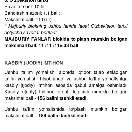
Savollar soni: 10 ta;
Baholash mezoni: 1.1 ball;
Maksimal ball: 11 ball;
* Majburiy blokning ushbu fanida faqat O‘zbekiston tarixi
bo‘yicha savollar beriladi.
MAJBURIY FANLAR blokida to‘plash mumkin bo‘lgan
maksimall ball: 11+11+11= 33 ball
KASBIY (IJODIY) IMTIHON
Ushbu taʼlim yo‘nalishi alohida iqtidor talab etiladigan
taʼlim yo‘nalishi hisoblanadi va ushbu taʼlim yo‘nalishiga
kasbiy (ijodiy) imtihon asosida qabul amalga oshiriladi.
Kasbiy (ijodiy) imtihon orqali to‘plash mumkin bo‘lgan
maksimal ball -
156 ballni tashkil etadi.
Ushbu taʼlim yo‘nalishida to‘plash mumkin bo‘lgan
maksimal ball –
189 ballni tashkil etadi
.