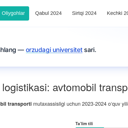
Oliygohlar
Qabul 2024
Sirtqi 2024
Kechki 2
oshlang —
orzudagi universitet
sari.
ogistikasi: avtomobil transp
mutaxassisligi uchun 2023-2024 o‘quv yilid
bil transporti
Ta’lim tili