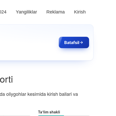
024
Yangiliklar
Reklama
Kirish
Batafsil
orti
a oliygohlar kesimida kirish ballari va
Taʼlim shakli