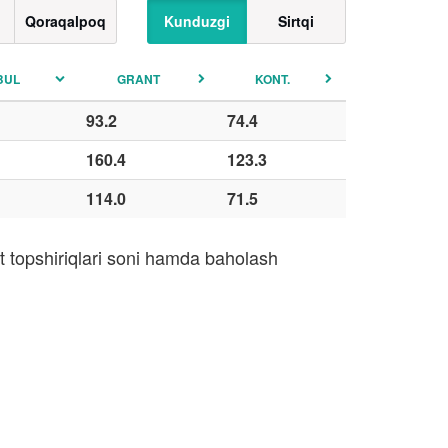
Qoraqalpoq
Kunduzgi
Sirtqi
BUL
GRANT
KONT.
93.2
74.4
160.4
123.3
114.0
71.5
t topshiriqlari soni hamda baholash