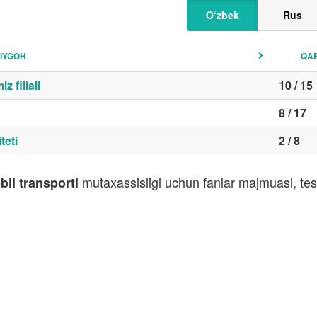
O‘zbek
Rus
IYGOH
QA
 filiali
10 / 15
8 / 17
teti
2 / 8
mutaxassisligi uchun fanlar majmuasi, tes
bil transporti