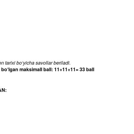
 tarixi bo‘yicha savollar beriladi.
‘lgan maksimall ball: 11+11+11= 33 ball
AN: