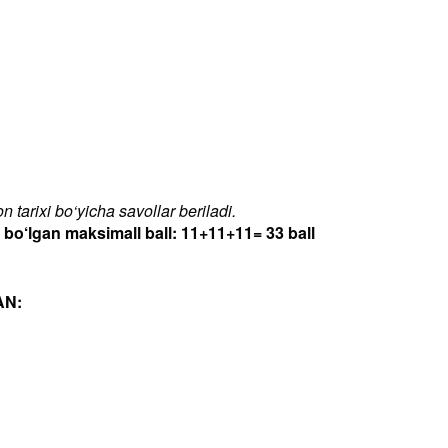
 tarixi bo‘yicha savollar beriladi.
‘lgan maksimall ball: 11+11+11= 33 ball
AN: