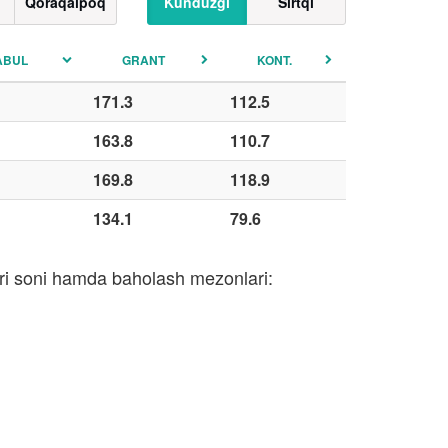
Qoraqalpoq
Kunduzgi
Sirtqi
ABUL
GRANT
KONT.
171.3
112.5
163.8
110.7
169.8
118.9
134.1
79.6
ari soni hamda baholash mezonlari: