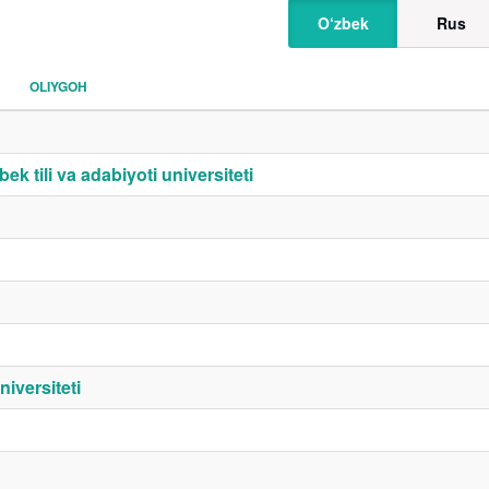
O‘zbek
Rus
OLIYGOH
k tili va adabiyoti universiteti
iversiteti