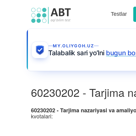
Testlar
MY.OLIYGOH.UZ
Talabalik sari yo‘lni
bugun bo
60230202 - Tarjima naza
60230202 - Tarjima nazariyasi va amaliyoti:
kvotalari: