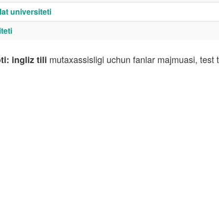
t universiteti
teti
mutaxassisligi uchun fanlar majmuasi, test 
 ingliz tili