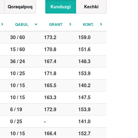
Qoraqalpoq
Kunduzgi
Kechki
QABUL
GRANT
KONT.
30 / 60
173.2
159.0
15 / 60
170.8
151.6
36 / 24
167.4
148.3
10 / 25
171.8
153.9
10 / 15
165.5
140.2
10 / 15
163.3
147.5
6 / 19
172.9
153.9
0 / 25
-
141.0
10 / 15
166.4
152.7