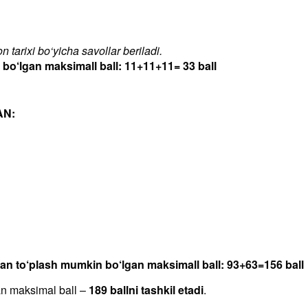
 tarixi bo‘yicha savollar beriladi.
‘lgan maksimall ball: 11+11+11= 33 ball
AN:
dan to‘plash mumkin bo‘lgan maksimall ball: 93+63=156 ball
an maksimal ball –
189 ballni tashkil etadi
.