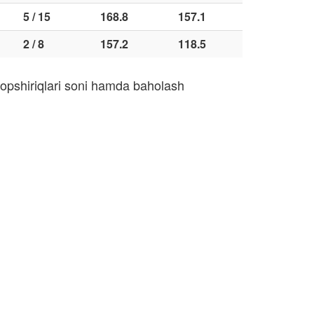
5 / 15
168.8
157.1
2 / 8
157.2
118.5
topshiriqlari soni hamda baholash