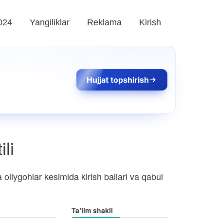
024
Yangiliklar
Reklama
Kirish
Hujjat topshirish
li
oliygohlar kesimida kirish ballari va qabul
Taʼlim shakli