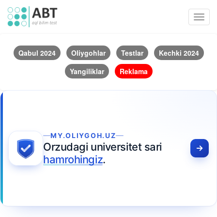
Toggl
navig
Qabul 2024
Oliygohlar
Testlar
Kechki 2024
Yangiliklar
Reklama
MY.OLIYGOH.UZ
Orzudagi universitet sari
hamrohingiz
.