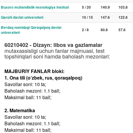
Buxoro muhandislik-texnologiya instituti
5 / 20
140.9
103.8
Qarshi davlat universiteti
10 / 15
147.6
122.6
Berdaq nomidagi Qoraqalpoq davlat
2 / 8
80.8
57.6
universiteti
60210402 - Dizayn: libos va gazlamalar
mutaxassisligi uchun fanlar majmuasi, test
topshiriqlari soni hamda baholash mezonlari:
MAJBURIY FANLAR bloki:
1. Ona tili (o‘zbek, rus, qoraqalpoq)
Savollar soni: 10 ta;
Baholash mezoni: 1.1 ball;
Maksimal ball: 11 ball;
2. Matematika
Savollar soni: 10 ta;
Baholash mezoni: 1.1 ball;
Maksimal ball: 11 ball;