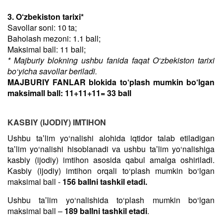
3. O‘zbekiston tarixi*
Savollar soni: 10 ta;
Baholash mezoni: 1.1 ball;
Maksimal ball: 11 ball;
* Majburiy blokning ushbu fanida faqat O‘zbekiston tarixi
bo‘yicha savollar beriladi.
MAJBURIY FANLAR blokida to‘plash mumkin bo‘lgan
maksimall ball: 11+11+11= 33 ball
KASBIY (IJODIY) IMTIHON
Ushbu taʼlim yo‘nalishi alohida iqtidor talab etiladigan
taʼlim yo‘nalishi hisoblanadi va ushbu taʼlim yo‘nalishiga
kasbiy (ijodiy) imtihon asosida qabul amalga oshiriladi.
Kasbiy (ijodiy) imtihon orqali to‘plash mumkin bo‘lgan
maksimal ball -
156 ballni tashkil etadi.
Ushbu taʼlim yo‘nalishida to‘plash mumkin bo‘lgan
maksimal ball –
189 ballni tashkil etadi
.