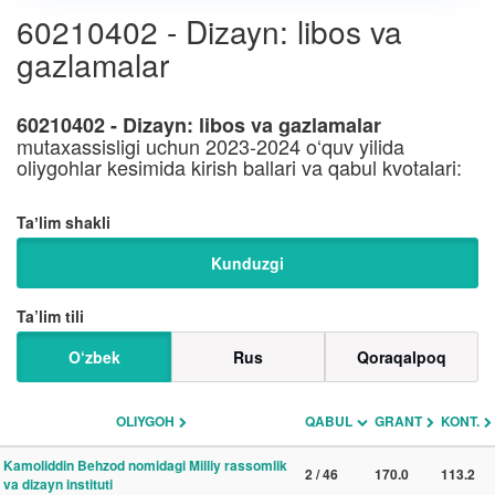
60210402 - Dizayn: libos va
gazlamalar
60210402 - Dizayn: libos va gazlamalar
mutaxassisligi uchun 2023-2024 o‘quv yilida
oliygohlar kesimida kirish ballari va qabul kvotalari:
Taʼlim shakli
Kunduzgi
Ta’lim tili
O‘zbek
Rus
Qoraqalpoq
OLIYGOH
QABUL
GRANT
KONT.
Kamoliddin Behzod nomidagi Milliy rassomlik
2 / 46
170.0
113.2
va dizayn instituti