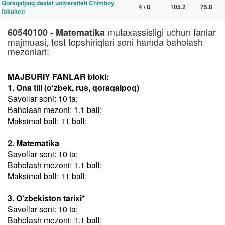
Qoraqalpoq davlat universiteti Chimboy
4 / 8
105.2
75.8
fakulteti
mutaxassisligi uchun fanlar
60540100 - Matematika
majmuasi, test topshiriqlari soni hamda baholash
mezonlari:
MAJBURIY FANLAR bloki:
1. Ona tili (o‘zbek, rus, qoraqalpoq)
Savollar soni: 10 ta;
Baholash mezoni: 1.1 ball;
Maksimal ball: 11 ball;
2. Matematika
Savollar soni: 10 ta;
Baholash mezoni: 1.1 ball;
Maksimal ball: 11 ball;
3. O‘zbekiston tarixi*
Savollar soni: 10 ta;
Baholash mezoni: 1.1 ball;