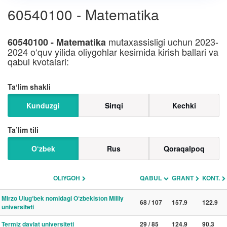
60540100 - Matematika
mutaxassisligi uchun 2023-
60540100 - Matematika
2024 o‘quv yilida oliygohlar kesimida kirish ballari va
qabul kvotalari:
Taʼlim shakli
Kunduzgi
Sirtqi
Kechki
Ta’lim tili
O‘zbek
Rus
Qoraqalpoq
OLIYGOH
QABUL
GRANT
KONT.
Mirzo Ulug‘bek nomidagi O‘zbekiston Milliy
68 / 107
157.9
122.9
universiteti
Termiz davlat universiteti
29 / 85
124.9
90.3