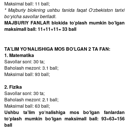
Maksimal ball: 11 ball;
* Majburiy blokning ushbu fanida faqat O‘zbekiston tarixi
bo‘yicha savollar beriladi.
MAJBURIY FANLAR blokida to‘plash mumkin bo‘lgan
maksimall ball: 11+11+11= 33 ball
TA’LIM YO‘NALISHIGA MOS BO‘LGAN 2 TA FAN:
1. Matematika
Savollar soni: 30 ta;
Baholash mezoni: 3.1 ball;
Maksimal ball: 93 ball;
2. Fizika
Savollar soni: 30 ta;
Baholash mezoni: 2.1 ball;
Maksimal ball: 63 ball;
Ushbu ta’lim yo‘nalishiga mos bo‘lgan fanlardan
to‘plash mumkin bo‘lgan maksimall ball: 93+63=156
ball