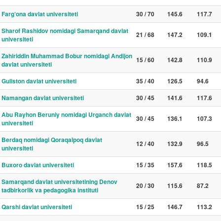
Farg‘ona davlat universiteti
30 / 70
145.6
117.7
Sharof Rashidov nomidagi Samarqand davlat
21 / 68
147.2
109.1
universiteti
Zahiriddin Muhammad Bobur nomidagi Andijon
15 / 60
142.8
110.9
davlat universiteti
Guliston davlat universiteti
35 / 40
126.5
94.6
Namangan davlat universiteti
30 / 45
141.6
117.6
Abu Rayhon Beruniy nomidagi Urganch davlat
30 / 45
136.1
107.3
universiteti
Berdaq nomidagi Qoraqalpoq davlat
12 / 40
132.9
96.5
universiteti
Buxoro davlat universiteti
15 / 35
157.6
118.5
Samarqand davlat universitetining Denov
20 / 30
115.6
87.2
tadbirkorlik va pedagogika instituti
Qarshi davlat universiteti
15 / 25
146.7
113.2