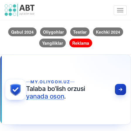
Toggl
navig
Qabul 2024
Oliygohlar
Testlar
Kechki 2024
Yangiliklar
Reklama
MY.OLIYGOH.UZ
Talaba bo‘lish orzusi
yanada oson
.