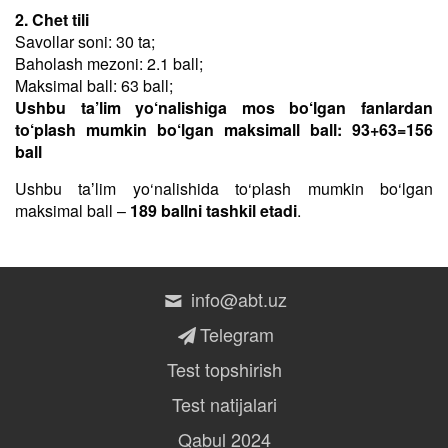
2. Chet tili
Savollar soni: 30 ta;
Baholash mezoni: 2.1 ball;
Maksimal ball: 63 ball;
Ushbu ta’lim yo‘nalishiga mos bo‘lgan fanlardan
to‘plash mumkin bo‘lgan maksimall ball: 93+63=156
ball
Ushbu taʼlim yo‘nalishida to‘plash mumkin bo‘lgan
maksimal ball –
189 ballni tashkil etadi
.
info@abt.uz
Telegram
Test topshirish
Test natijalari
Qabul 2024