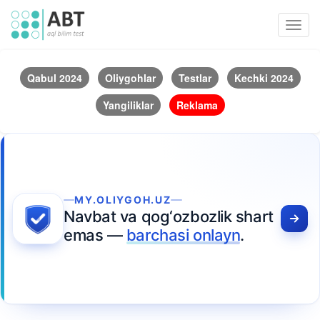
Toggl
navig
Qabul 2024
Oliygohlar
Testlar
Kechki 2024
Yangiliklar
Reklama
MY.OLIYGOH.UZ
Navbat va qog‘ozbozlik shart
emas —
barchasi onlayn
.