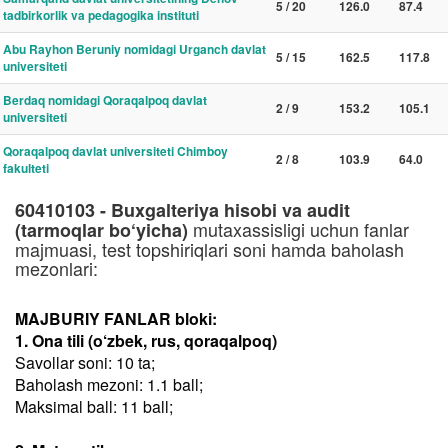
5 / 20
126.0
87.4
tadbirkorlik va pedagogika instituti
Abu Rayhon Beruniy nomidagi Urganch davlat
5 / 15
162.5
117.8
universiteti
Berdaq nomidagi Qoraqalpoq davlat
2 / 9
153.2
105.1
universiteti
Qoraqalpoq davlat universiteti Chimboy
2 / 8
103.9
64.0
fakulteti
60410103 - Buxgalteriya hisobi va audit
mutaxassisligi uchun fanlar
(tarmoqlar bo‘yicha)
majmuasi, test topshiriqlari soni hamda baholash
mezonlari:
MAJBURIY FANLAR bloki:
1. Ona tili (o‘zbek, rus, qoraqalpoq)
Savollar soni: 10 ta;
Baholash mezoni: 1.1 ball;
Maksimal ball: 11 ball;