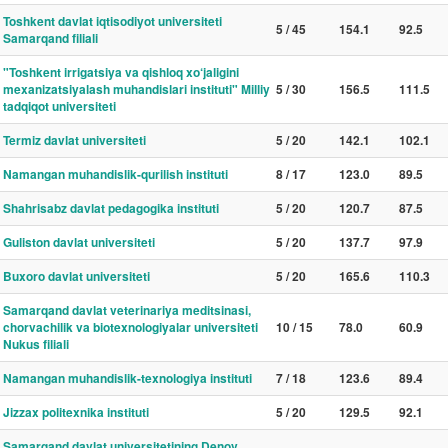
Toshkent davlat iqtisodiyot universiteti
5 / 45
154.1
92.5
Samarqand filiali
"Toshkent irrigatsiya va qishloq xo‘jaligini
mexanizatsiyalash muhandislari instituti" Milliy
5 / 30
156.5
111.5
tadqiqot universiteti
Termiz davlat universiteti
5 / 20
142.1
102.1
Namangan muhandislik-qurilish instituti
8 / 17
123.0
89.5
Shahrisabz davlat pedagogika instituti
5 / 20
120.7
87.5
Guliston davlat universiteti
5 / 20
137.7
97.9
Buxoro davlat universiteti
5 / 20
165.6
110.3
Samarqand davlat veterinariya meditsinasi,
chorvachilik va biotexnologiyalar universiteti
10 / 15
78.0
60.9
Nukus filiali
Namangan muhandislik-texnologiya instituti
7 / 18
123.6
89.4
Jizzax politexnika instituti
5 / 20
129.5
92.1
Samarqand davlat universitetining Denov