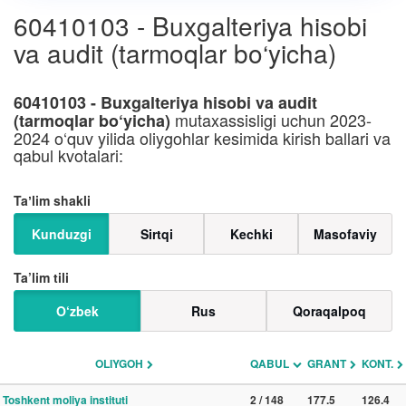
60410103 - Buxgalteriya hisobi
va audit (tarmoqlar bo‘yicha)
60410103 - Buxgalteriya hisobi va audit
mutaxassisligi uchun 2023-
(tarmoqlar bo‘yicha)
2024 o‘quv yilida oliygohlar kesimida kirish ballari va
qabul kvotalari:
Taʼlim shakli
Kunduzgi
Sirtqi
Kechki
Masofaviy
Ta’lim tili
O‘zbek
Rus
Qoraqalpoq
OLIYGOH
QABUL
GRANT
KONT.
Toshkent moliya instituti
2 / 148
177.5
126.4