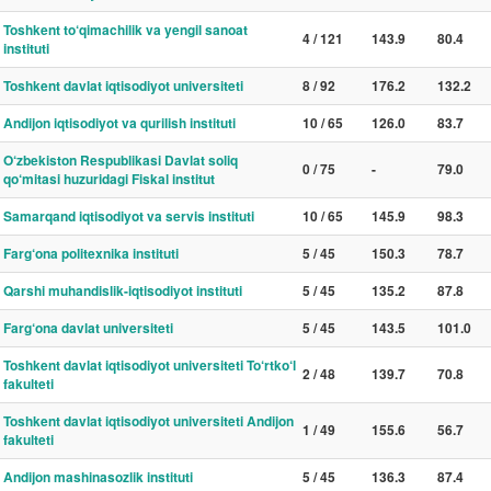
Toshkent to‘qimachilik va yengil sanoat
4 / 121
143.9
80.4
instituti
Toshkent davlat iqtisodiyot universiteti
8 / 92
176.2
132.2
Andijon iqtisodiyot va qurilish instituti
10 / 65
126.0
83.7
O‘zbekiston Respublikasi Davlat soliq
0 / 75
-
79.0
qo‘mitasi huzuridagi Fiskal institut
Samarqand iqtisodiyot va servis instituti
10 / 65
145.9
98.3
Farg‘ona politexnika instituti
5 / 45
150.3
78.7
Qarshi muhandislik-iqtisodiyot instituti
5 / 45
135.2
87.8
Farg‘ona davlat universiteti
5 / 45
143.5
101.0
Toshkent davlat iqtisodiyot universiteti To‘rtko‘l
2 / 48
139.7
70.8
fakulteti
Toshkent davlat iqtisodiyot universiteti Andijon
1 / 49
155.6
56.7
fakulteti
Andijon mashinasozlik instituti
5 / 45
136.3
87.4