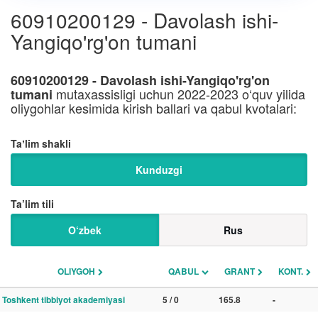
60910200129 - Davolash ishi-
Yangiqo'rg'on tumani
60910200129 - Davolash ishi-Yangiqo'rg'on
mutaxassisligi uchun 2022-2023 o‘quv yilida
tumani
oliygohlar kesimida kirish ballari va qabul kvotalari:
Taʼlim shakli
Kunduzgi
Ta’lim tili
O‘zbek
Rus
OLIYGOH
QABUL
GRANT
KONT.
Toshkent tibbiyot akademiyasi
5 / 0
165.8
-