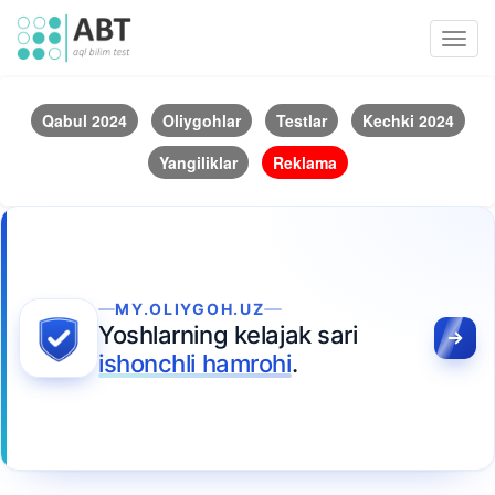
Toggl
navig
Qabul 2024
Oliygohlar
Testlar
Kechki 2024
Yangiliklar
Reklama
MY.OLIYGOH.UZ
Yoshlarning kelajak sari
ishonchli hamrohi
.