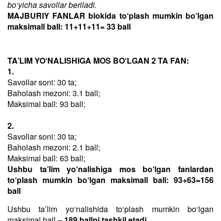
bo‘yicha savollar beriladi.
MAJBURIY FANLAR blokida to‘plash mumkin bo‘lgan
maksimall ball: 11+11+11= 33 ball
TA’LIM YO‘NALISHIGA MOS BO‘LGAN 2 TA FAN:
1.
Savollar soni: 30 ta;
Baholash mezoni: 3.1 ball;
Maksimal ball: 93 ball;
2.
Savollar soni: 30 ta;
Baholash mezoni: 2.1 ball;
Maksimal ball: 63 ball;
Ushbu ta’lim yo‘nalishiga mos bo‘lgan fanlardan
to‘plash mumkin bo‘lgan maksimall ball: 93+63=156
ball
Ushbu taʼlim yo‘nalishida to‘plash mumkin bo‘lgan
maksimal ball –
189 ballni tashkil etadi
.