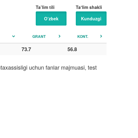
Ta’lim tili
Taʼlim shakli
O‘zbek
Kunduzgi
GRANT
KONT.
73.7
56.8
axassisligi uchun fanlar majmuasi, test