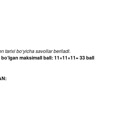
 tarixi bo‘yicha savollar beriladi.
‘lgan maksimall ball: 11+11+11= 33 ball
AN: