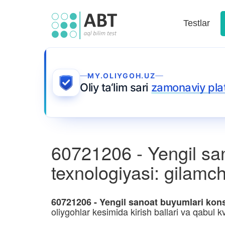
Testlar
MY.OLIYGOH.UZ
Oliy ta‘lim sari
zamonaviy pla
60721206 - Yengil san
texnologiyasi: gilamchi
60721206 - Yengil sanoat buyumlari konst
oliygohlar kesimida kirish ballari va qabul kv