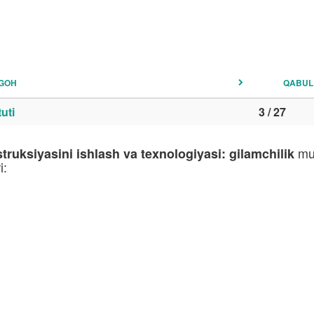
YGOH
QABUL
uti
3 / 27
mut
ruksiyasini ishlash va texnologiyasi: gilamchilik
i: