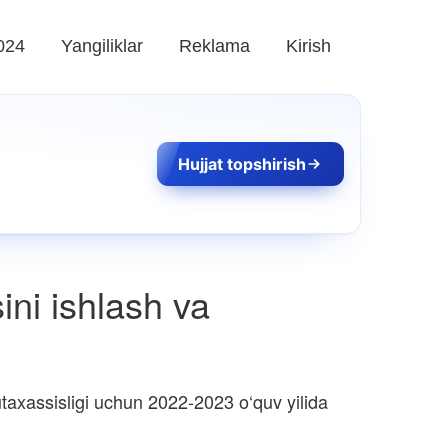
024
Yangiliklar
Reklama
Kirish
Hujjat topshirish
ni ishlash va
axassisligi uchun 2022-2023 o‘quv yilida