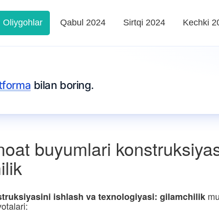
Oliygohlar
Qabul 2024
Sirtqi 2024
Kechki 2
tforma
bilan boring.
oat buyumlari konstruksiyasi
lik
mut
ruksiyasini ishlash va texnologiyasi: gilamchilik
otalari: