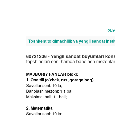
OLI
Toshkent to‘qimachilik va yengil sanoat instit
60721206 - Yengil sanoat buyumlari konst
topshiriqlari soni hamda baholash mezonlar
MAJBURIY FANLAR bloki:
1. Ona tili (o‘zbek, rus, qoraqalpoq)
Savollar soni: 10 ta;
Baholash mezoni: 1.1 ball;
Maksimal ball: 11 ball;
2. Matematika
Savollar soni: 10 ta;