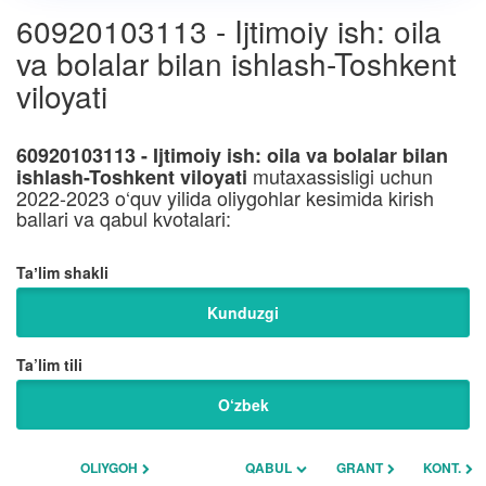
60920103113 - Ijtimoiy ish: oila
va bolalar bilan ishlash-Toshkent
viloyati
60920103113 - Ijtimoiy ish: oila va bolalar bilan
mutaxassisligi uchun
ishlash-Toshkent viloyati
2022-2023 o‘quv yilida oliygohlar kesimida kirish
ballari va qabul kvotalari:
Taʼlim shakli
Kunduzgi
Ta’lim tili
O‘zbek
OLIYGOH
QABUL
GRANT
KONT.