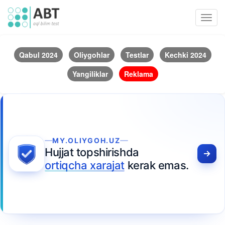
Toggl
navig
Qabul 2024
Oliygohlar
Testlar
Kechki 2024
Yangiliklar
Reklama
MY.OLIYGOH.UZ
Hujjat topshirishda
ortiqcha xarajat
kerak emas.