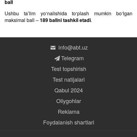
ball
Ushbu taʼlim yo‘nalishida to‘plash mumkin bo‘lgan
maksimal ball –
189 ballni tashkil etadi
.
info@abt.uz
Telegram
Test topshirish
Test natijalari
Qabul 2024
Oliygohlar
Reklama
Foydalanish shartlari