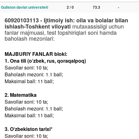
Guliston davlat universiteti
2 / 0
73.3
-
60920103113 - Ijtimoiy ish: oila va bolalar bilan
mutaxassisligi uchun
ishlash-Toshkent viloyati
fanlar majmuasi, test topshiriqlari soni hamda
baholash mezonlari:
MAJBURIY FANLAR bloki:
1. Ona tili (o‘zbek, rus, qoraqalpoq)
Savollar soni: 10 ta;
Baholash mezoni: 1.1 ball;
Maksimal ball: 11 ball;
2. Matematika
Savollar soni: 10 ta;
Baholash mezoni: 1.1 ball;
Maksimal ball: 11 ball;
3. O‘zbekiston tarixi*
Savollar soni: 10 ta;