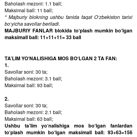
Baholash mezoni: 1.1 ball;
Maksimal ball: 11 ball;
* Majburiy blokning ushbu fanida faqat O‘zbekiston tarixi
bo‘yicha savollar beriladi.
MAJBURIY FANLAR blokida to‘plash mumkin bo‘lgan
maksimall ball: 11+11+11= 33 ball
TA’LIM YO‘NALISHIGA MOS BO‘LGAN 2 TA FAN:
1.
Savollar soni: 30 ta;
Baholash mezoni: 3.1 ball;
Maksimal ball: 93 ball;
2.
Savollar soni: 30 ta;
Baholash mezoni: 2.1 ball;
Maksimal ball: 63 ball;
Ushbu ta’lim yo‘nalishiga mos bo‘lgan fanlardan
to‘plash mumkin bo‘lgan maksimall ball: 93+63=156