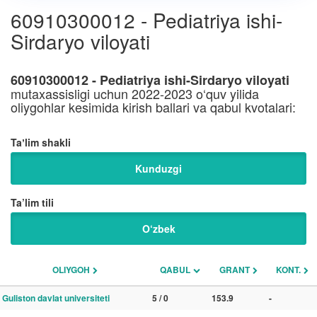
60910300012 - Pediatriya ishi-
Sirdaryo viloyati
60910300012 - Pediatriya ishi-Sirdaryo viloyati
mutaxassisligi uchun 2022-2023 o‘quv yilida
oliygohlar kesimida kirish ballari va qabul kvotalari:
Taʼlim shakli
Kunduzgi
Ta’lim tili
O‘zbek
OLIYGOH
QABUL
GRANT
KONT.
Guliston davlat universiteti
5 / 0
153.9
-