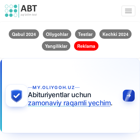
Toggl
navig
Qabul 2024
Oliygohlar
Testlar
Kechki 2024
Yangiliklar
Reklama
MY.OLIYGOH.UZ
Abituriyentlar uchun
zamonaviy raqamli yechim
.