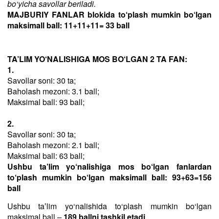
bo‘yicha savollar beriladi.
MAJBURIY FANLAR blokida to‘plash mumkin bo‘lgan
maksimall ball: 11+11+11= 33 ball
TA’LIM YO‘NALISHIGA MOS BO‘LGAN 2 TA FAN:
1.
Savollar soni: 30 ta;
Baholash mezoni: 3.1 ball;
Maksimal ball: 93 ball;
2.
Savollar soni: 30 ta;
Baholash mezoni: 2.1 ball;
Maksimal ball: 63 ball;
Ushbu ta’lim yo‘nalishiga mos bo‘lgan fanlardan
to‘plash mumkin bo‘lgan maksimall ball: 93+63=156
ball
Ushbu taʼlim yo‘nalishida to‘plash mumkin bo‘lgan
maksimal ball –
189 ballni tashkil etadi
.