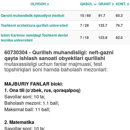
OLIYGOH
QABUL
GRANT
KONT.
Qarshi muhandislik-iqtisodiyot instituti
15 / 60
91.7
65.3
Toshkent arxitektura-qurilish universiteti
7 / 28
125.7
76.7
Islom Karimov nomidagi Toshkent davlat
7 / 18
123.9
82.0
texnika universiteti
60730304 - Qurilish muhandisligi: neft-gazni
qayta ishlash sanoati obyektlari qurilishi
mutaxassisligi uchun fanlar majmuasi, test
topshiriqlari soni hamda baholash mezonlari:
MAJBURIY FANLAR bloki:
1. Ona tili (o‘zbek, rus, qoraqalpoq)
Savollar soni: 10 ta;
Baholash mezoni: 1.1 ball;
Maksimal ball: 11 ball;
2. Matematika
Savollar soni: 10 ta;