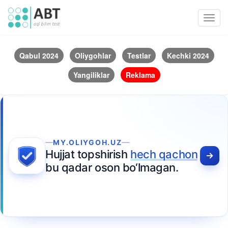
Toggl
navig
Qabul 2024
Oliygohlar
Testlar
Kechki 2024
Yangiliklar
Reklama
MY.OLIYGOH.UZ
Hujjat topshirish
hech qachon
bu qadar oson bo‘lmagan.