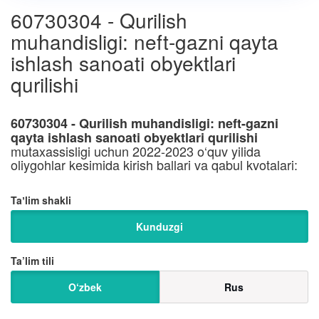
60730304 - Qurilish
muhandisligi: neft-gazni qayta
ishlash sanoati obyektlari
qurilishi
60730304 - Qurilish muhandisligi: neft-gazni
qayta ishlash sanoati obyektlari qurilishi
mutaxassisligi uchun 2022-2023 o‘quv yilida
oliygohlar kesimida kirish ballari va qabul kvotalari:
Taʼlim shakli
Kunduzgi
Ta’lim tili
O‘zbek
Rus