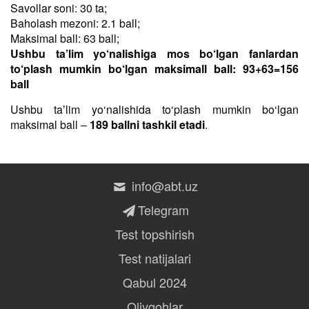
Savollar soni: 30 ta;
Baholash mezoni: 2.1 ball;
Maksimal ball: 63 ball;
Ushbu ta’lim yo‘nalishiga mos bo‘lgan fanlardan
to‘plash mumkin bo‘lgan maksimall ball: 93+63=156
ball
Ushbu taʼlim yo‘nalishida to‘plash mumkin bo‘lgan
maksimal ball –
189 ballni tashkil etadi
.
info@abt.uz
Telegram
Test topshirish
Test natijalari
Qabul 2024
Oliygohlar