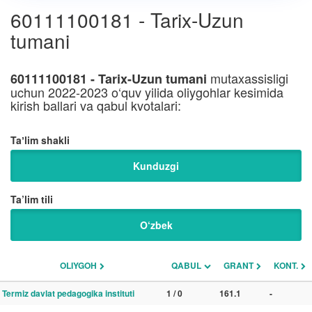
60111100181 - Tarix-Uzun
tumani
mutaxassisligi
60111100181 - Tarix-Uzun tumani
uchun 2022-2023 o‘quv yilida oliygohlar kesimida
kirish ballari va qabul kvotalari:
Taʼlim shakli
Kunduzgi
Ta’lim tili
O‘zbek
OLIYGOH
QABUL
GRANT
KONT.
Termiz davlat pedagogika instituti
1 / 0
161.1
-