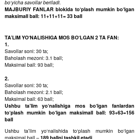
bo‘yicha savollar beriladi.
MAJBURIY FANLAR blokida to‘plash mumkin bo‘lgan
maksimall ball: 11+11+11= 33 ball
TA’LIM YO‘NALISHIGA MOS BO‘LGAN 2 TA FAN:
1.
Savollar soni: 30 ta;
Baholash mezoni: 3.1 ball;
Maksimal ball: 93 ball;
2.
Savollar soni: 30 ta;
Baholash mezoni: 2.1 ball;
Maksimal ball: 63 ball;
Ushbu ta’lim yo‘nalishiga mos bo‘lgan fanlardan
to‘plash mumkin bo‘lgan maksimall ball: 93+63=156
ball
Ushbu taʼlim yo‘nalishida to‘plash mumkin bo‘lgan
maksimal ball –
189 ballni tashkil etadi
.