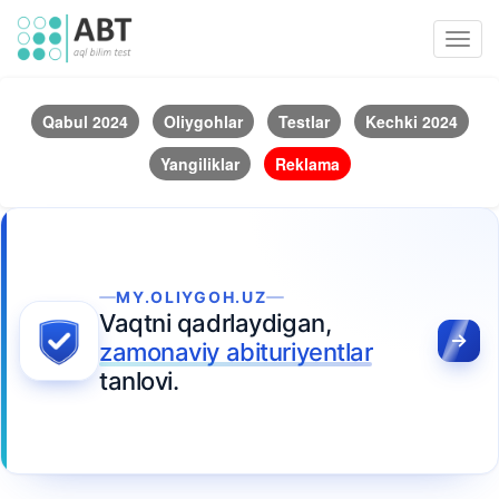
Toggl
navig
Qabul 2024
Oliygohlar
Testlar
Kechki 2024
Yangiliklar
Reklama
MY.OLIYGOH.UZ
Vaqtni qadrlaydigan,
zamonaviy abituriyentlar
tanlovi.