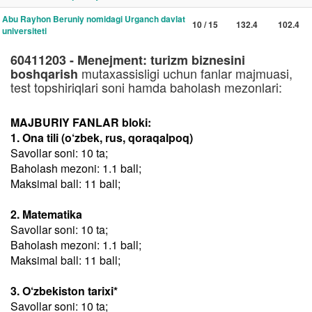
Abu Rayhon Beruniy nomidagi Urganch davlat
10 / 15
132.4
102.4
universiteti
60411203 - Menejment: turizm biznesini
mutaxassisligi uchun fanlar majmuasi,
boshqarish
test topshiriqlari soni hamda baholash mezonlari:
MAJBURIY FANLAR bloki:
1. Ona tili (o‘zbek, rus, qoraqalpoq)
Savollar soni: 10 ta;
Baholash mezoni: 1.1 ball;
Maksimal ball: 11 ball;
2. Matematika
Savollar soni: 10 ta;
Baholash mezoni: 1.1 ball;
Maksimal ball: 11 ball;
3. O‘zbekiston tarixi*
Savollar soni: 10 ta;