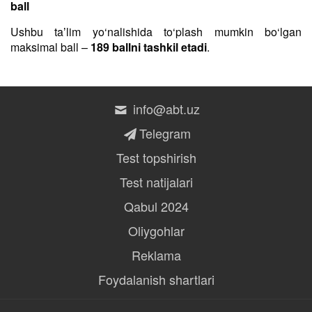
ball
Ushbu taʼlim yo‘nalishida to‘plash mumkin bo‘lgan
maksimal ball –
189 ballni tashkil etadi
.
info@abt.uz
Telegram
Test topshirish
Test natijalari
Qabul 2024
Oliygohlar
Reklama
Foydalanish shartlari