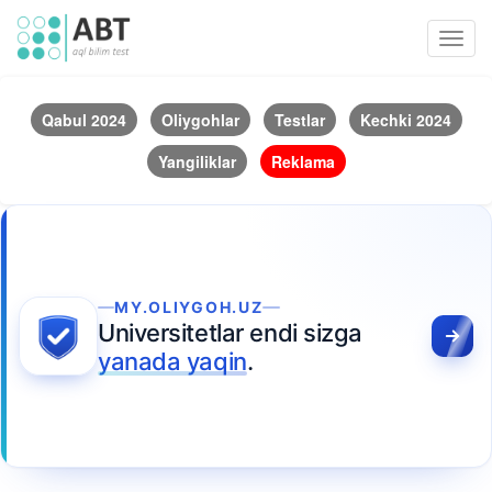
Toggl
navig
Qabul 2024
Oliygohlar
Testlar
Kechki 2024
Yangiliklar
Reklama
MY.OLIYGOH.UZ
Universitetlar endi sizga
yanada yaqin
.