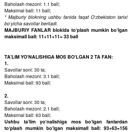
Baholash mezoni: 1.1 ball;
Maksimal ball: 11 ball;
* Majburiy blokning ushbu fanida faqat O‘zbekiston tarixi
bo‘yicha savollar beriladi.
MAJBURIY FANLAR blokida to‘plash mumkin bo‘lgan
maksimall ball: 11+11+11= 33 ball
TA’LIM YO‘NALISHIGA MOS BO‘LGAN 2 TA FAN:
1.
Savollar soni: 30 ta;
Baholash mezoni: 3.1 ball;
Maksimal ball: 93 ball;
2.
Savollar soni: 30 ta;
Baholash mezoni: 2.1 ball;
Maksimal ball: 63 ball;
Ushbu ta’lim yo‘nalishiga mos bo‘lgan fanlardan
to‘plash mumkin bo‘lgan maksimall ball: 93+63=156