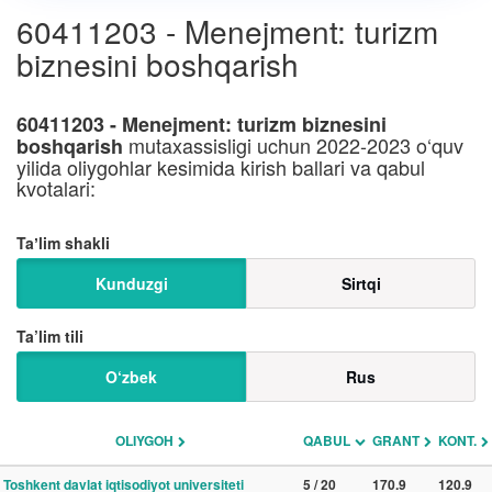
60411203 - Menejment: turizm
biznesini boshqarish
60411203 - Menejment: turizm biznesini
mutaxassisligi uchun 2022-2023 o‘quv
boshqarish
yilida oliygohlar kesimida kirish ballari va qabul
kvotalari:
Taʼlim shakli
Kunduzgi
Sirtqi
Ta’lim tili
O‘zbek
Rus
OLIYGOH
QABUL
GRANT
KONT.
Toshkent davlat iqtisodiyot universiteti
5 / 20
170.9
120.9