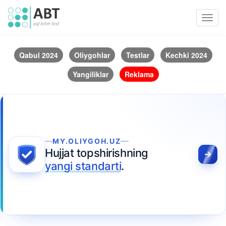
Toggl
navig
Qabul 2024
Oliygohlar
Testlar
Kechki 2024
Yangiliklar
Reklama
MY.OLIYGOH.UZ
Hujjat topshirishning
yangi standarti
.