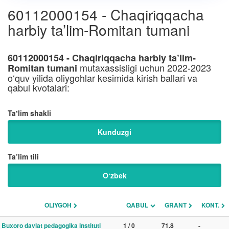
60112000154 - Chaqiriqqacha
harbiy ta’lim-Romitan tumani
60112000154 - Chaqiriqqacha harbiy ta’lim-
mutaxassisligi uchun 2022-2023
Romitan tumani
o‘quv yilida oliygohlar kesimida kirish ballari va
qabul kvotalari:
Taʼlim shakli
Kunduzgi
Ta’lim tili
O‘zbek
OLIYGOH
QABUL
GRANT
KONT.
Buxoro davlat pedagogika instituti
1 / 0
71.8
-