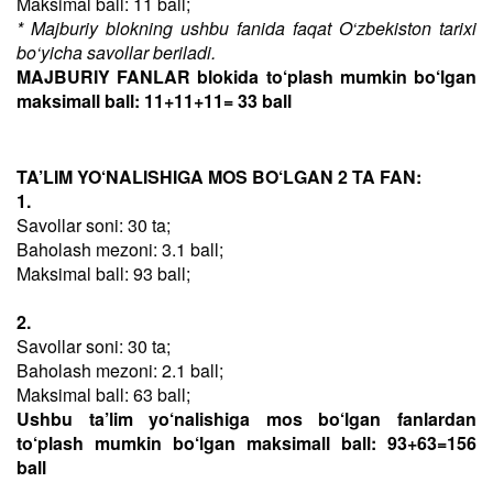
Maksimal ball: 11 ball;
* Majburiy blokning ushbu fanida faqat O‘zbekiston tarixi
bo‘yicha savollar beriladi.
MAJBURIY FANLAR blokida to‘plash mumkin bo‘lgan
maksimall ball: 11+11+11= 33 ball
TA’LIM YO‘NALISHIGA MOS BO‘LGAN 2 TA FAN:
1.
Savollar soni: 30 ta;
Baholash mezoni: 3.1 ball;
Maksimal ball: 93 ball;
2.
Savollar soni: 30 ta;
Baholash mezoni: 2.1 ball;
Maksimal ball: 63 ball;
Ushbu ta’lim yo‘nalishiga mos bo‘lgan fanlardan
to‘plash mumkin bo‘lgan maksimall ball: 93+63=156
ball