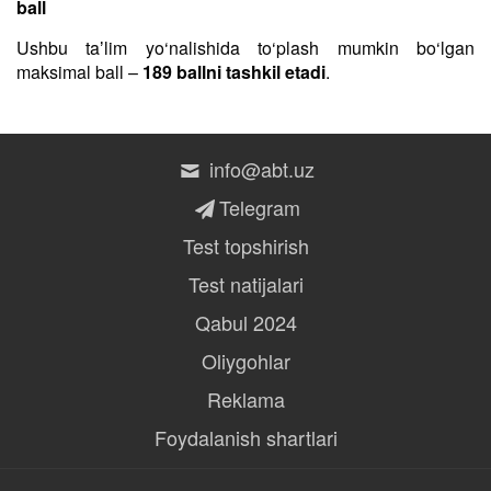
ball
Ushbu taʼlim yo‘nalishida to‘plash mumkin bo‘lgan
maksimal ball –
189 ballni tashkil etadi
.
info@abt.uz
Telegram
Test topshirish
Test natijalari
Qabul 2024
Oliygohlar
Reklama
Foydalanish shartlari