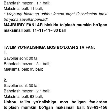
Baholash mezoni: 1.1 ball;
Maksimal ball: 11 ball;
* Majburiy blokning ushbu fanida faqat O‘zbekiston tarixi
bo‘yicha savollar beriladi.
MAJBURIY FANLAR blokida to‘plash mumkin bo‘lgan
maksimall ball: 11+11+11= 33 ball
TA’LIM YO‘NALISHIGA MOS BO‘LGAN 2 TA FAN:
1.
Savollar soni: 30 ta;
Baholash mezoni: 3.1 ball;
Maksimal ball: 93 ball;
2.
Savollar soni: 30 ta;
Baholash mezoni: 2.1 ball;
Maksimal ball: 63 ball;
Ushbu ta’lim yo‘nalishiga mos bo‘lgan fanlardan
to‘plash mumkin bo‘lgan maksimall ball: 93+63=156