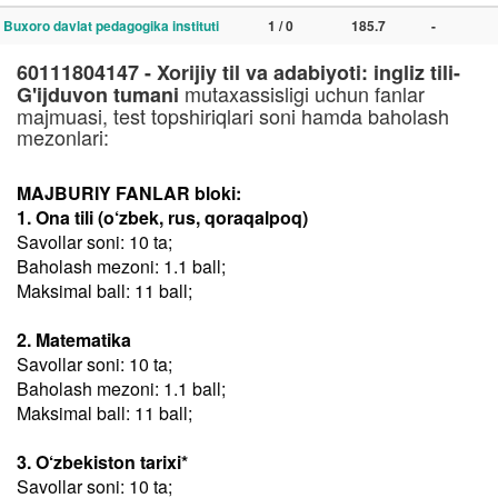
Buxoro davlat pedagogika instituti
1 / 0
185.7
-
60111804147 - Xorijiy til va adabiyoti: ingliz tili-
mutaxassisligi uchun fanlar
G'ijduvon tumani
majmuasi, test topshiriqlari soni hamda baholash
mezonlari:
MAJBURIY FANLAR bloki:
1. Ona tili (o‘zbek, rus, qoraqalpoq)
Savollar soni: 10 ta;
Baholash mezoni: 1.1 ball;
Maksimal ball: 11 ball;
2. Matematika
Savollar soni: 10 ta;
Baholash mezoni: 1.1 ball;
Maksimal ball: 11 ball;
3. O‘zbekiston tarixi*
Savollar soni: 10 ta;