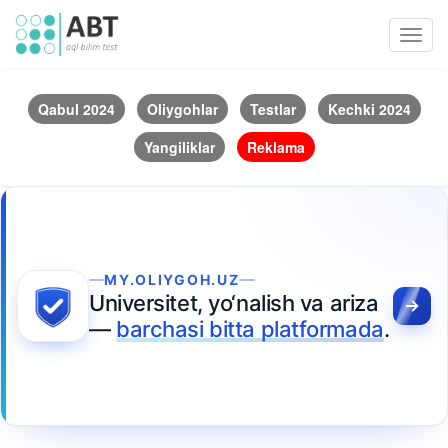
Toggl
navig
Qabul 2024
Oliygohlar
Testlar
Kechki 2024
Yangiliklar
Reklama
MY.OLIYGOH.UZ
Universitet, yo‘nalish va ariza
—
barchasi bitta platformada
.