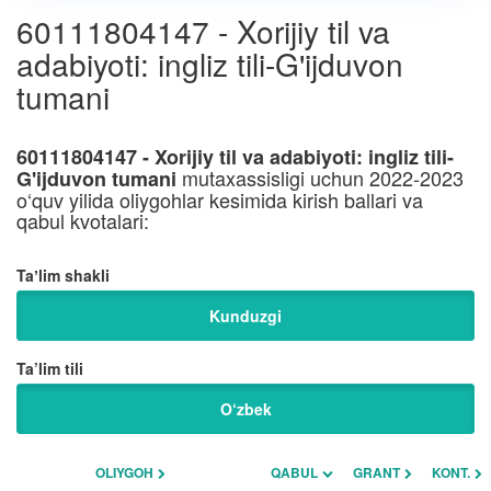
60111804147 - Xorijiy til va
adabiyoti: ingliz tili-G'ijduvon
tumani
60111804147 - Xorijiy til va adabiyoti: ingliz tili-
mutaxassisligi uchun 2022-2023
G'ijduvon tumani
o‘quv yilida oliygohlar kesimida kirish ballari va
qabul kvotalari:
Taʼlim shakli
Kunduzgi
Ta’lim tili
O‘zbek
OLIYGOH
QABUL
GRANT
KONT.