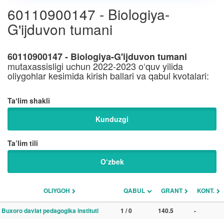
60110900147 - Biologiya-
G'ijduvon tumani
60110900147 - Biologiya-G'ijduvon tumani
mutaxassisligi uchun 2022-2023 o‘quv yilida
oliygohlar kesimida kirish ballari va qabul kvotalari:
Taʼlim shakli
Kunduzgi
Ta’lim tili
O‘zbek
OLIYGOH
QABUL
GRANT
KONT.
Buxoro davlat pedagogika instituti
1 / 0
140.5
-