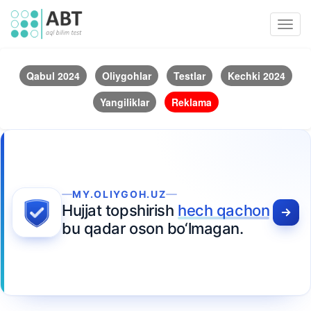
Toggl
navig
Qabul 2024
Oliygohlar
Testlar
Kechki 2024
Yangiliklar
Reklama
MY.OLIYGOH.UZ
Hujjat topshirish
hech qachon
bu qadar oson bo‘lmagan.