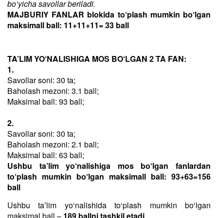
bo‘yicha savollar beriladi.
MAJBURIY FANLAR blokida to‘plash mumkin bo‘lgan
maksimall ball: 11+11+11= 33 ball
TA’LIM YO‘NALISHIGA MOS BO‘LGAN 2 TA FAN:
1.
Savollar soni: 30 ta;
Baholash mezoni: 3.1 ball;
Maksimal ball: 93 ball;
2.
Savollar soni: 30 ta;
Baholash mezoni: 2.1 ball;
Maksimal ball: 63 ball;
Ushbu ta’lim yo‘nalishiga mos bo‘lgan fanlardan
to‘plash mumkin bo‘lgan maksimall ball: 93+63=156
ball
Ushbu taʼlim yo‘nalishida to‘plash mumkin bo‘lgan
maksimal ball –
189 ballni tashkil etadi
.