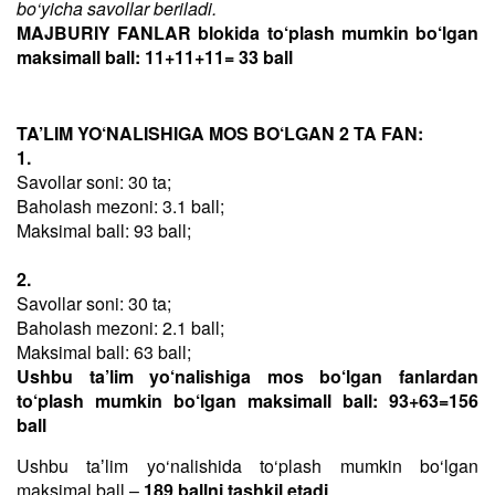
bo‘yicha savollar beriladi.
MAJBURIY FANLAR blokida to‘plash mumkin bo‘lgan
maksimall ball: 11+11+11= 33 ball
TA’LIM YO‘NALISHIGA MOS BO‘LGAN 2 TA FAN:
1.
Savollar soni: 30 ta;
Baholash mezoni: 3.1 ball;
Maksimal ball: 93 ball;
2.
Savollar soni: 30 ta;
Baholash mezoni: 2.1 ball;
Maksimal ball: 63 ball;
Ushbu ta’lim yo‘nalishiga mos bo‘lgan fanlardan
to‘plash mumkin bo‘lgan maksimall ball: 93+63=156
ball
Ushbu taʼlim yo‘nalishida to‘plash mumkin bo‘lgan
maksimal ball –
189 ballni tashkil etadi
.