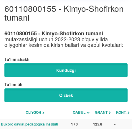
60110800155 - Kimyo-Shofirkon
tumani
60110800155 - Kimyo-Shofirkon tumani
mutaxassisligi uchun 2022-2023 o‘quv yilida
oliygohlar kesimida kirish ballari va qabul kvotalari:
Taʼlim shakli
Kunduzgi
Ta’lim tili
O‘zbek
OLIYGOH
QABUL
GRANT
KONT.
Buxoro davlat pedagogika instituti
1 / 0
125.8
-