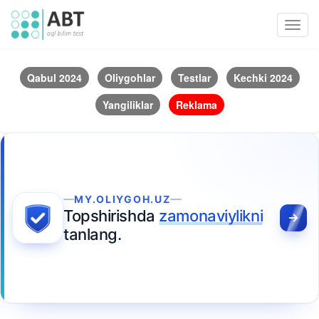
Toggl
navig
Qabul 2024
Oliygohlar
Testlar
Kechki 2024
Yangiliklar
Reklama
MY.OLIYGOH.UZ
Topshirishda
zamonaviylikni
tanlang.