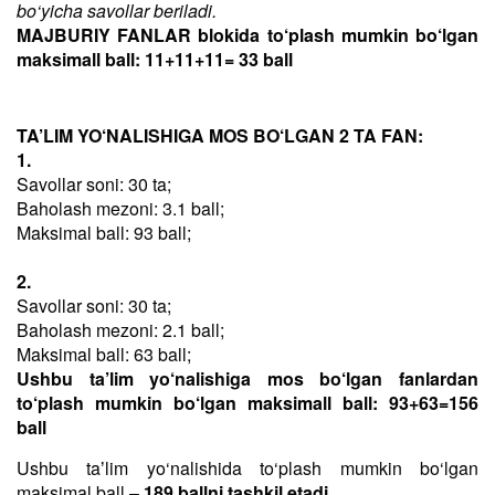
bo‘yicha savollar beriladi.
MAJBURIY FANLAR blokida to‘plash mumkin bo‘lgan
maksimall ball: 11+11+11= 33 ball
TA’LIM YO‘NALISHIGA MOS BO‘LGAN 2 TA FAN:
1.
Savollar soni: 30 ta;
Baholash mezoni: 3.1 ball;
Maksimal ball: 93 ball;
2.
Savollar soni: 30 ta;
Baholash mezoni: 2.1 ball;
Maksimal ball: 63 ball;
Ushbu ta’lim yo‘nalishiga mos bo‘lgan fanlardan
to‘plash mumkin bo‘lgan maksimall ball: 93+63=156
ball
Ushbu taʼlim yo‘nalishida to‘plash mumkin bo‘lgan
maksimal ball –
189 ballni tashkil etadi
.