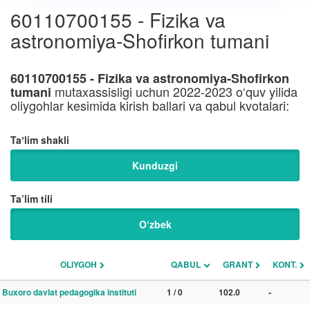
60110700155 - Fizika va
astronomiya-Shofirkon tumani
60110700155 - Fizika va astronomiya-Shofirkon
mutaxassisligi uchun 2022-2023 o‘quv yilida
tumani
oliygohlar kesimida kirish ballari va qabul kvotalari:
Taʼlim shakli
Kunduzgi
Ta’lim tili
O‘zbek
OLIYGOH
QABUL
GRANT
KONT.
Buxoro davlat pedagogika instituti
1 / 0
102.0
-