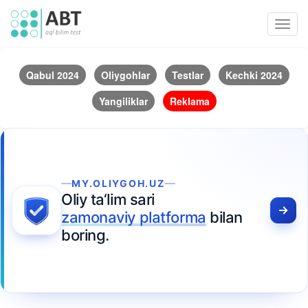
Toggl
navig
Qabul 2024
Oliygohlar
Testlar
Kechki 2024
Yangiliklar
Reklama
MY.OLIYGOH.UZ
Oliy ta‘lim sari
zamonaviy platforma
bilan
boring.