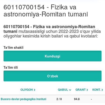
60110700154 - Fizika va
astronomiya-Romitan tumani
60110700154 - Fizika va astronomiya-Romitan
mutaxassisligi uchun 2022-2023 o‘quv yilida
tumani
oliygohlar kesimida kirish ballari va qabul kvotalari:
Taʼlim shakli
Kunduzgi
Ta’lim tili
O‘zbek
OLIYGOH
QABUL
GRANT
KONT.
Buxoro davlat pedagogika instituti
2 / 0
94.8
-