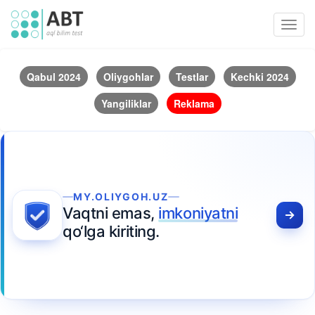
Toggl
navig
Qabul 2024
Oliygohlar
Testlar
Kechki 2024
Yangiliklar
Reklama
MY.OLIYGOH.UZ
Vaqtni emas,
imkoniyatni
qo‘lga kiriting.