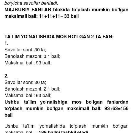
bo‘yicha savollar beriladi.
MAJBURIY FANLAR blokida to‘plash mumkin bo‘lgan
maksimall ball: 11+11+11= 33 ball
TA’LIM YO‘NALISHIGA MOS BO‘LGAN 2 TA FAN:
1.
Savollar soni: 30 ta;
Baholash mezoni: 3.1 ball;
Maksimal ball: 93 ball;
2.
Savollar soni: 30 ta;
Baholash mezoni: 2.1 ball;
Maksimal ball: 63 ball;
Ushbu ta’lim yo‘nalishiga mos bo‘lgan fanlardan
to‘plash mumkin bo‘lgan maksimall ball: 93+63=156
ball
Ushbu taʼlim yo‘nalishida to‘plash mumkin bo‘lgan
maksimal ball –
189 ballni tashkil etadi
.