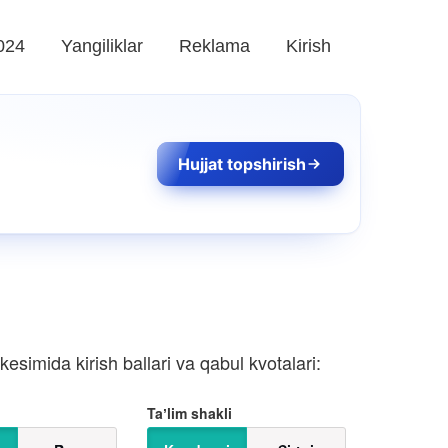
024
Yangiliklar
Reklama
Kirish
Hujjat topshirish
esimida kirish ballari va qabul kvotalari:
Taʼlim shakli