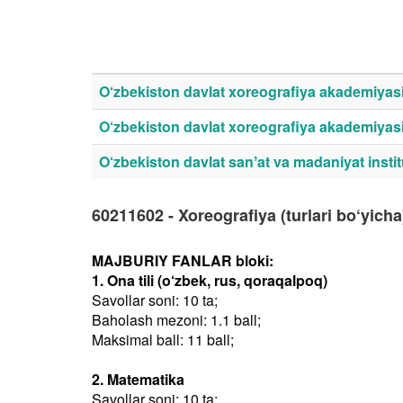
O‘zbekiston davlat xoreografiya akademiyas
O‘zbekiston davlat xoreografiya akademiyasi 
O‘zbekiston davlat sanʼat va madaniyat institu
60211602 - Xoreografiya (turlari bo‘yicha
MAJBURIY FANLAR bloki:
1. Ona tili (o‘zbek, rus, qoraqalpoq)
Savollar soni: 10 ta;
Baholash mezoni: 1.1 ball;
Maksimal ball: 11 ball;
2. Matematika
Savollar soni: 10 ta;