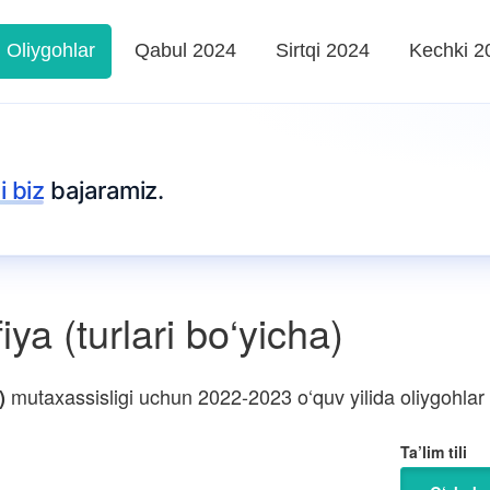
Oliygohlar
Qabul 2024
Sirtqi 2024
Kechki 2
i biz
bajaramiz.
a (turlari bo‘yicha)
mutaxassisligi uchun 2022-2023 o‘quv yilida oliygohlar k
)
Ta’lim tili