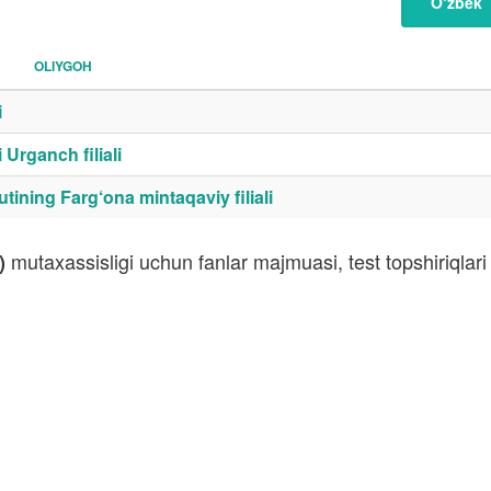
O‘zbek
OLIYGOH
i
Urganch filiali
tining Farg‘ona mintaqaviy filiali
mutaxassisligi uchun fanlar majmuasi, test topshiriqla
)