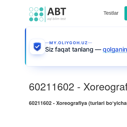
Testlar
MY.OLIYGOH.UZ
Siz faqat tanlang —
qolganin
60211602 - Xoreografiy
60211602 - Xoreografiya (turlari bo‘yicha