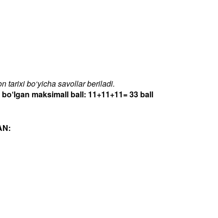
 tarixi bo‘yicha savollar beriladi.
‘lgan maksimall ball: 11+11+11= 33 ball
AN: