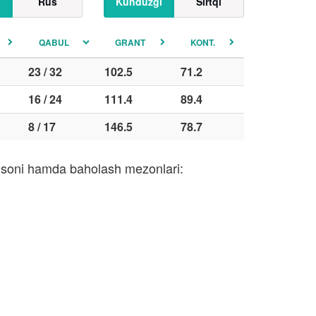
Rus
Kunduzgi
Sirtqi
QABUL
GRANT
KONT.
23 / 32
102.5
71.2
16 / 24
111.4
89.4
8 / 17
146.5
78.7
ri soni hamda baholash mezonlari: