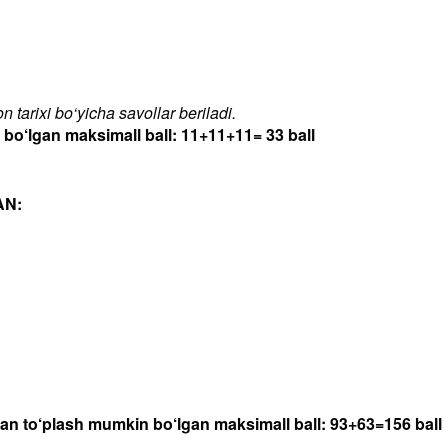
 tarixi bo‘yicha savollar beriladi.
‘lgan maksimall ball: 11+11+11= 33 ball
AN:
dan to‘plash mumkin bo‘lgan maksimall ball: 93+63=156 ball