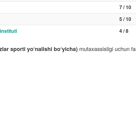
7 / 10
5 / 10
nstituti
4 / 8
mutaxassisligi uchun fa
lar sporti yo‘nalishi bo‘yicha)