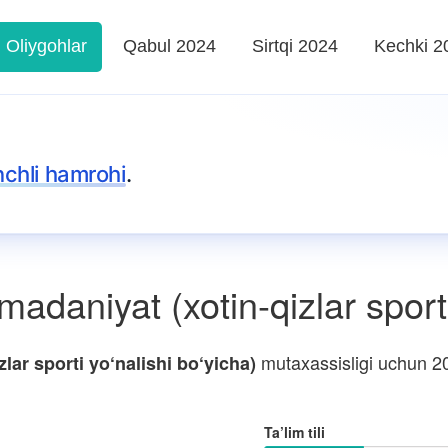
Oliygohlar
Qabul 2024
Sirtqi 2024
Kechki 2
nchli hamrohi
.
daniyat (xotin-qizlar sporti
mutaxassisligi uchun 20
lar sporti yo‘nalishi bo‘yicha)
Ta’lim tili