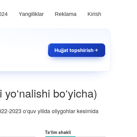
024
Yangiliklar
Reklama
Kirish
Hujjat topshirish
 yo‘nalishi bo‘yicha)
22-2023 o‘quv yilida oliygohlar kesimida
Taʼlim shakli