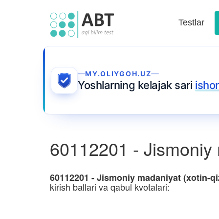
Testlar
MY.OLIYGOH.UZ
Yoshlarning kelajak sari
isho
60112201 - Jismoniy ma
60112201 - Jismoniy madaniyat (xotin-qiz
kirish ballari va qabul kvotalari: