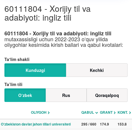
60111804 - Xorijiy til va
adabiyoti: ingliz tili
60111804 - Xorijiy til va adabiyoti: ingliz tili
mutaxassisligi uchun 2022-2023 o‘quv yilida
oliygohlar kesimida kirish ballari va qabul kvotalari:
Taʼlim shakli
Kunduzgi
Kechki
Ta’lim tili
O‘zbek
Rus
Qoraqalpoq
OLIYGOH
QABUL
GRANT
KONT.
O‘zbekiston davlat jahon tillari universiteti
295 / 660
174.9
153.8