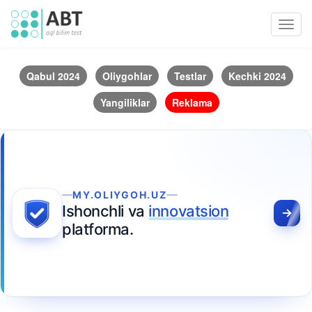
Toggl
navig
Qabul 2024
Oliygohlar
Testlar
Kechki 2024
Yangiliklar
Reklama
MY.OLIYGOH.UZ
Ishonchli va
innovatsion
platforma.