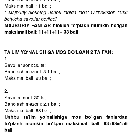
Maksimal ball: 11 ball;
* Majburiy blokning ushbu fanida faqat O‘zbekiston tarixi
bo‘yicha savollar beriladi.
MAJBURIY FANLAR blokida to‘plash mumkin bo‘lgan
maksimall ball: 11+11+11= 33 ball
TA’LIM YO‘NALISHIGA MOS BO‘LGAN 2 TA FAN:
1.
Savollar soni: 30 ta;
Baholash mezoni: 3.1 ball;
Maksimal ball: 93 ball;
2.
Savollar soni: 30 ta;
Baholash mezoni: 2.1 ball;
Maksimal ball: 63 ball;
Ushbu ta’lim yo‘nalishiga mos bo‘lgan fanlardan
to‘plash mumkin bo‘lgan maksimall ball: 93+63=156
ball