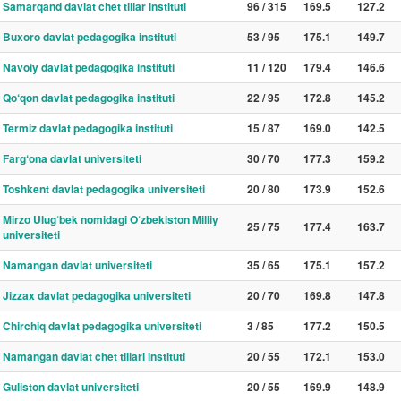
Samarqand davlat chet tillar instituti
96 / 315
169.5
127.2
Buxoro davlat pedagogika instituti
53 / 95
175.1
149.7
Navoiy davlat pedagogika instituti
11 / 120
179.4
146.6
Qo‘qon davlat pedagogika instituti
22 / 95
172.8
145.2
Termiz davlat pedagogika instituti
15 / 87
169.0
142.5
Farg‘ona davlat universiteti
30 / 70
177.3
159.2
Toshkent davlat pedagogika universiteti
20 / 80
173.9
152.6
Mirzo Ulug‘bek nomidagi O‘zbekiston Milliy
25 / 75
177.4
163.7
universiteti
Namangan davlat universiteti
35 / 65
175.1
157.2
Jizzax davlat pedagogika universiteti
20 / 70
169.8
147.8
Chirchiq davlat pedagogika universiteti
3 / 85
177.2
150.5
Namangan davlat chet tillari instituti
20 / 55
172.1
153.0
Guliston davlat universiteti
20 / 55
169.9
148.9