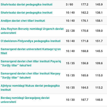
Shahrisabz davlat pedagogika instituti
3 / 60
177.2
145.9
Shahrisabz davlat pedagogika instituti
10 / 40
162.2
138.1
Andijon davlat chet tillari instituti
10 / 40
176.1
158.1
Abu Rayhon Beruniy nomidagi Urganch davlat
22 / 28
170.6
159.0
universiteti
O‘zbekiston-Finlyandiya pedagogika instituti
10 / 40
171.8
151.7
Samarqand davlat universiteti Kattaqo‘rg‘on
10 / 40
168.8
145.5
filiali
Samarqand davlat chet tillar instituti Payariq
15 / 35
156.8
109.6
"Xorijiy tillar" fakulʼteti
Samarqand davlat chet tillar instituti Narpay
15 / 35
165.6
115.0
"Xorijiy tillar" fakulteti
Ajiniyoz nomidagi Nukus davlat pedagogika
10 / 35
164.5
113.2
instituti
Berdaq nomidagi Qoraqalpoq davlat
10 / 30
167.7
146.0
universiteti