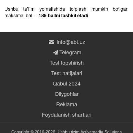
Ushbu taʼlim yo‘nalishida to‘plash mumkin bo‘lgan
maksimal ball –
189 ballni tashkil etadi
.
info@abt.uz
Telegram
Test topshirish
Test natijalari
Qabul 2024
Oliygohlar
Reklama
Foydalanish shartlari
Copyright © 2016-2026, Ushbu tizim
Activemedia Solutions