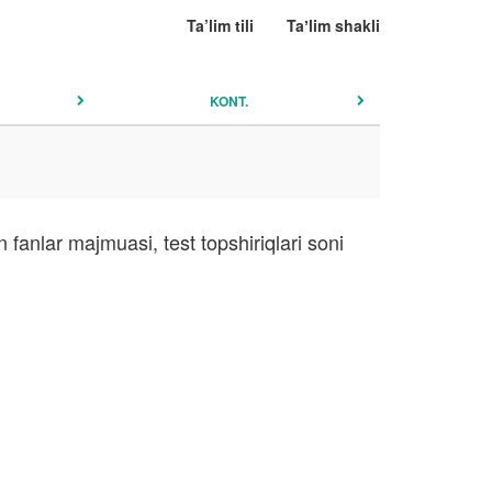
Ta’lim tili
Taʼlim shakli
KONT.
 fanlar majmuasi, test topshiriqlari soni