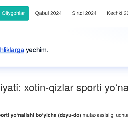
Oliygohlar
Qabul 2024
Sirtqi 2024
Kechki 2
hliklarga
yechim.
ati: xotin-qizlar sporti yo‘n
mutaxassisligi uchun
porti yo‘nalishi bo‘yicha (dzyu-do)