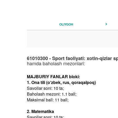
OLIYGOH
61010300 - Sport faoliyati: xotin-qizlar s
hamda baholash mezonlari:
MAJBURIY FANLAR bloki:
1. Ona tili (o‘zbek, rus, qoraqalpoq)
Savollar soni: 10 ta;
Baholash mezoni: 1.1 ball;
Maksimal ball: 11 ball;
2. Matematika
Savollar soni: 10 ta;