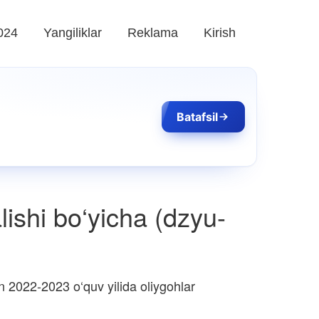
024
Yangiliklar
Reklama
Kirish
Batafsil
alishi bo‘yicha (dzyu-
 2022-2023 o‘quv yilida oliygohlar