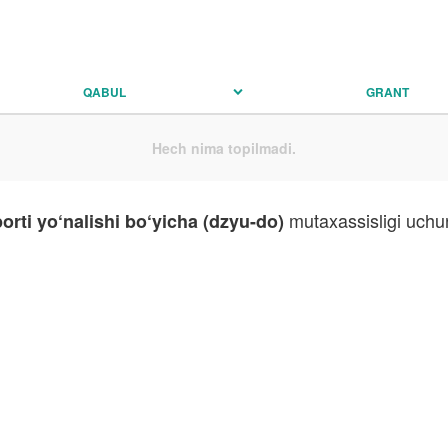
QABUL
GRANT
Hech nima topilmadi.
mutaxassisligi uchun
porti yo‘nalishi bo‘yicha (dzyu-do)