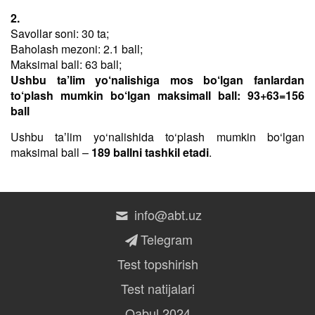
2.
Savollar soni: 30 ta;
Baholash mezoni: 2.1 ball;
Maksimal ball: 63 ball;
Ushbu ta’lim yo‘nalishiga mos bo‘lgan fanlardan
to‘plash mumkin bo‘lgan maksimall ball: 93+63=156
ball
Ushbu taʼlim yo‘nalishida to‘plash mumkin bo‘lgan
maksimal ball –
189 ballni tashkil etadi
.
info@abt.uz
Telegram
Test topshirish
Test natijalari
Qabul 2024