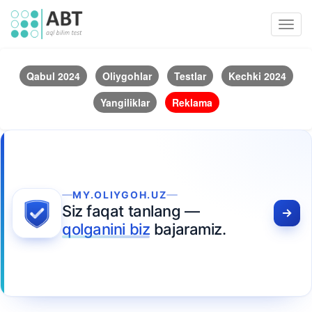
Toggl
navig
Qabul 2024
Oliygohlar
Testlar
Kechki 2024
Yangiliklar
Reklama
MY.OLIYGOH.UZ
Siz faqat tanlang —
qolganini biz
bajaramiz.