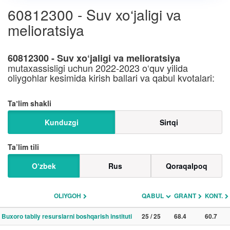
60812300 - Suv xo‘jaligi va
melioratsiya
60812300 - Suv xo‘jaligi va melioratsiya
mutaxassisligi uchun 2022-2023 o‘quv yilida
oliygohlar kesimida kirish ballari va qabul kvotalari:
Taʼlim shakli
Kunduzgi
Sirtqi
Ta’lim tili
O‘zbek
Rus
Qoraqalpoq
OLIYGOH
QABUL
GRANT
KONT.
Buxoro tabiiy resurslarni boshqarish instituti
25 / 25
68.4
60.7