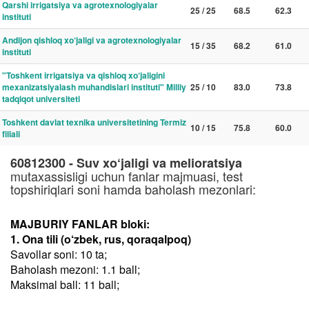
Qarshi irrigatsiya va agrotexnologiyalar
25 / 25
68.5
62.3
instituti
Andijon qishloq xo‘jaligi va agrotexnologiyalar
15 / 35
68.2
61.0
instituti
"Toshkent irrigatsiya va qishloq xo‘jaligini
mexanizatsiyalash muhandislari instituti" Milliy
25 / 10
83.0
73.8
tadqiqot universiteti
Toshkent davlat texnika universitetining Termiz
10 / 15
75.8
60.0
filiali
60812300 - Suv xo‘jaligi va melioratsiya
mutaxassisligi uchun fanlar majmuasi, test
topshiriqlari soni hamda baholash mezonlari:
MAJBURIY FANLAR bloki:
1. Ona tili (o‘zbek, rus, qoraqalpoq)
Savollar soni: 10 ta;
Baholash mezoni: 1.1 ball;
Maksimal ball: 11 ball;