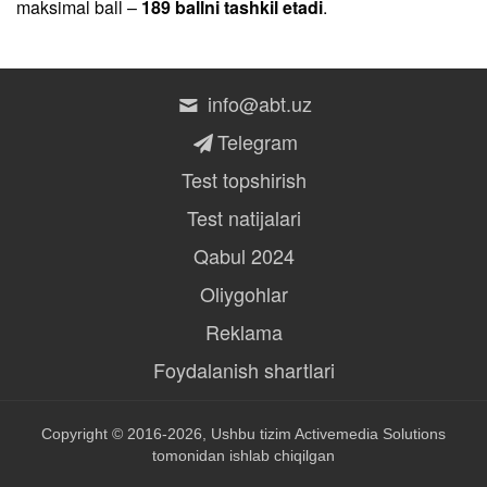
maksimal ball –
189 ballni tashkil etadi
.
info@abt.uz
Telegram
Test topshirish
Test natijalari
Qabul 2024
Oliygohlar
Reklama
Foydalanish shartlari
Copyright © 2016-2026, Ushbu tizim
Activemedia Solutions
tomonidan ishlab chiqilgan