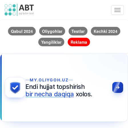
Toggl
navig
Qabul 2024
Oliygohlar
Testlar
Kechki 2024
Yangiliklar
Reklama
MY.OLIYGOH.UZ
Endi hujjat topshirish
bir necha daqiqa
xolos.