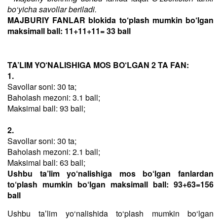
bo‘yicha savollar beriladi.
MAJBURIY FANLAR blokida to‘plash mumkin bo‘lgan
maksimall ball: 11+11+11= 33 ball
TA’LIM YO‘NALISHIGA MOS BO‘LGAN 2 TA FAN:
1.
Savollar soni: 30 ta;
Baholash mezoni: 3.1 ball;
Maksimal ball: 93 ball;
2.
Savollar soni: 30 ta;
Baholash mezoni: 2.1 ball;
Maksimal ball: 63 ball;
Ushbu ta’lim yo‘nalishiga mos bo‘lgan fanlardan
to‘plash mumkin bo‘lgan maksimall ball: 93+63=156
ball
Ushbu taʼlim yo‘nalishida to‘plash mumkin bo‘lgan