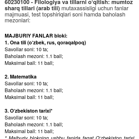
60230100 - Filologiya va tillarni o‘qitish: mumtoz
mutaxassisligi uchun fanlar
sharq tillari (arab tili)
majmuasi, test topshiriqlari soni hamda baholash
mezonlari:
MAJBURIY FANLAR bloki:
1. Ona tili (o‘zbek, rus, qoraqalpoq)
Savollar soni: 10 ta;
Baholash mezoni: 1.1 ball;
Maksimal ball: 11 ball;
2. Matematika
Savollar soni: 10 ta;
Baholash mezoni: 1.1 ball;
Maksimal ball: 11 ball;
3. O‘zbekiston tarixi*
Savollar soni: 10 ta;
Baholash mezoni: 1.1 ball;
Maksimal ball: 11 ball;
* Majburiy blokning ushbu fanida faqat O‘zbekiston tarixi