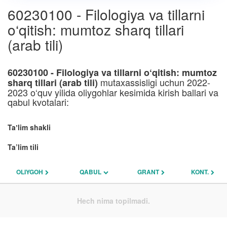
60230100 - Filologiya va tillarni
o‘qitish: mumtoz sharq tillari
(arab tili)
60230100 - Filologiya va tillarni o‘qitish: mumtoz
mutaxassisligi uchun 2022-
sharq tillari (arab tili)
2023 o‘quv yilida oliygohlar kesimida kirish ballari va
qabul kvotalari:
Taʼlim shakli
Ta’lim tili
OLIYGOH
QABUL
GRANT
KONT.
Hech nima topilmadi.