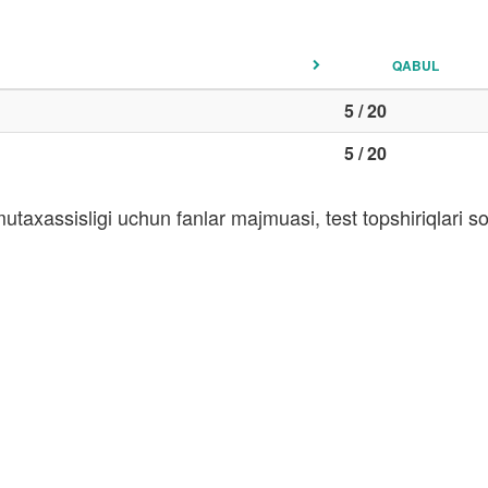
QABUL
5 / 20
5 / 20
utaxassisligi uchun fanlar majmuasi, test topshiriqlari 