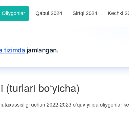
Oliygohlar
Qabul 2024
Sirtqi 2024
Kechki 2
ta tizimda
jamlangan.
(turlari bo‘yicha)
utaxassisligi uchun 2022-2023 o‘quv yilida oliygohlar kesi