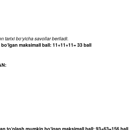
 tarixi bo‘yicha savollar beriladi.
‘lgan maksimall ball: 11+11+11= 33 ball
AN:
dan to‘plash mumkin bo‘lgan maksimall ball: 93+63=156 ball