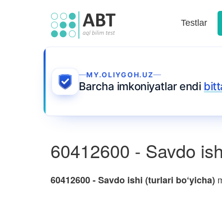
Testlar
MY.OLIYGOH.UZ
Barcha imkoniyatlar endi
bit
60412600 - Savdo ishi 
m
60412600 - Savdo ishi (turlari bo‘yicha)