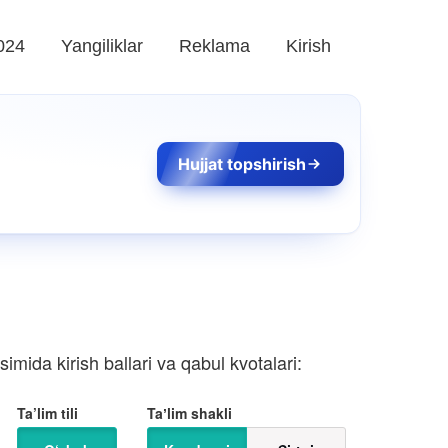
024
Yangiliklar
Reklama
Kirish
Hujjat topshirish
mida kirish ballari va qabul kvotalari:
Ta’lim tili
Taʼlim shakli