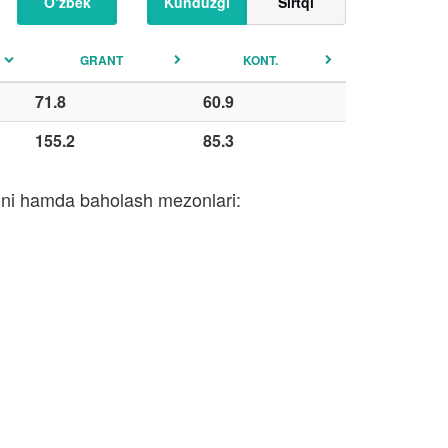
O‘zbek
Kunduzgi
Sirtqi
GRANT
KONT.
71.8
60.9
155.2
85.3
soni hamda baholash mezonlari: