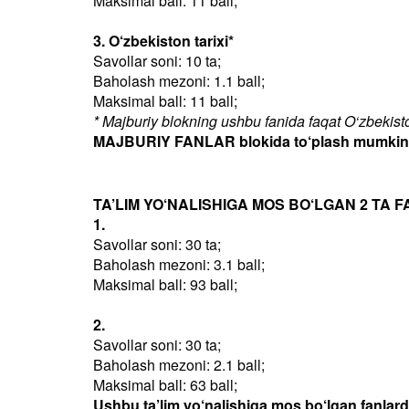
Maksimal ball: 11 ball;
3. O‘zbekiston tarixi*
Savollar soni: 10 ta;
Baholash mezoni: 1.1 ball;
Maksimal ball: 11 ball;
* Majburiy blokning ushbu fanida faqat O‘zbekiston
MAJBURIY FANLAR blokida to‘plash mumkin bo
TA’LIM YO‘NALISHIGA MOS BO‘LGAN 2 TA F
1.
Savollar soni: 30 ta;
Baholash mezoni: 3.1 ball;
Maksimal ball: 93 ball;
2.
Savollar soni: 30 ta;
Baholash mezoni: 2.1 ball;
Maksimal ball: 63 ball;
Ushbu ta’lim yo‘nalishiga mos bo‘lgan fanlar